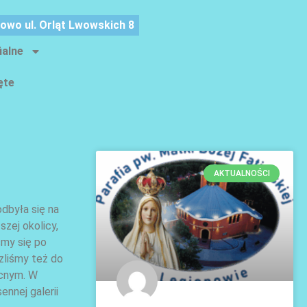
nowo ul. Orląt Lwowskich 8
ialne
ęte
AKTUALNOŚCI
dbyła się na
zej okolicy,
śmy się po
szliśmy też do
ocnym. W
ennej galerii