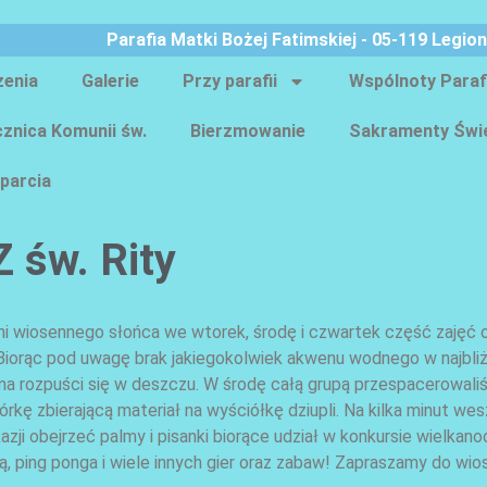
Parafia Matki Bożej Fatimskiej - 05-119 Legio
zenia
Galerie
Przy parafii
Wspólnoty Paraf
znica Komunii św.
Bierzmowanie
Sakramenty Świ
parcia
 św. Rity
ni wiosennego słońca we wtorek, środę i czwartek część zajęć o
iorąc pod uwagę brak jakiegokolwiek akwenu wodnego w najbliżs
ama rozpuści się w deszczu. W środę całą grupą przespacerowali
rkę zbierającą materiał na wyściółkę dziupli. Na kilka minut we
kazji obejrzeć palmy i pisanki biorące udział w konkursie wielkan
, ping ponga i wiele innych gier oraz zabaw! Zapraszamy do wios