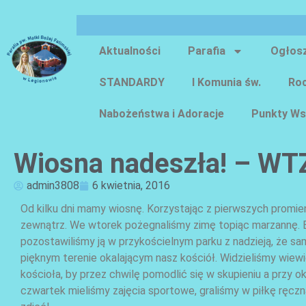
Aktualności
Parafia
Ogłos
STANDARDY
I Komunia św.
Roc
Nabożeństwa i Adoracje
Punkty Ws
Wiosna nadeszła! – WTZ
admin3808
6 kwietnia, 2016
Od kilku dni mamy wiosnę. Korzystając z pierwszych promie
zewnątrz. We wtorek pożegnaliśmy zimę topiąc marzannę. B
pozostawiliśmy ją w przykościelnym parku z nadzieją, że s
pięknym terenie okalającym nasz kościół. Widzieliśmy wiewió
kościoła, by przez chwilę pomodlić się w skupieniu a przy o
czwartek mieliśmy zajęcia sportowe, graliśmy w piłkę ręczną