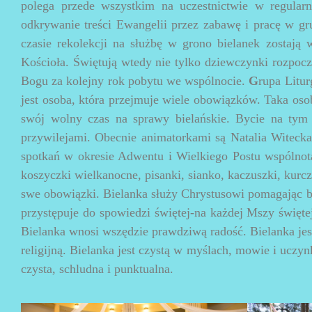
polega przede wszystkim na uczestnictwie w regular
odkrywanie treści Ewangelii przez zabawę i pracę w gr
czasie rekolekcji na służbę w grono bielanek zostają
Kościoła. Świętują wtedy nie tylko dziewczynki rozpoczy
Bogu za kolejny rok pobytu we wspólnocie.
G
rupa Litu
jest osoba, która przejmuje wiele obowiązków. Taka oso
swój wolny czas na sprawy bielańskie. Bycie na tym 
przywilejami. Obecnie animatorkami są Natalia Witecka 
spotkań w okresie Adwentu i Wielkiego Postu wspólnot
koszyczki wielkanocne, pisanki, sianko, kaczuszki, kurcz
swe obowiązki. Bielanka służy Chrystusowi pomagając b
przystępuje do spowiedzi świętej-na każdej Mszy święte
Bielanka wnosi wszędzie prawdziwą radość. Bielanka jest
religijną. Bielanka jest czystą w myślach, mowie i uczynk
czysta, schludna i punktualna.