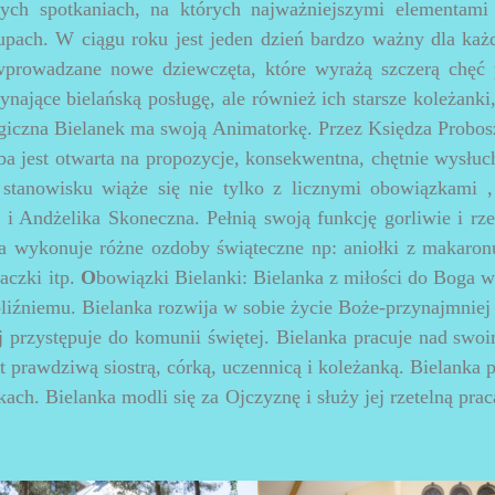
nych spotkaniach, na których najważniejszymi elementami
upach. W ciągu roku jest jeden dzień bardzo ważny dla każ
 wprowadzane nowe dziewczęta, które wyrażą szczerą chęć 
nające bielańską posługę, ale również ich starsze koleżanki,
rgiczna Bielanek ma swoją Animatorkę. Przez Księdza Probo
ba jest otwarta na propozycje, konsekwentna, chętnie wysłuc
stanowisku wiąże się nie tylko z licznymi obowiązkami ,
i Andżelika Skoneczna. Pełnią swoją funkcję gorliwie i rze
a wykonuje różne ozdoby świąteczne np: aniołki z makaronu
aczki itp.
O
bowiązki Bielanki: Bielanka z miłości do Boga 
liźniemu. Bielanka rozwija w sobie życie Boże-przynajmniej
j przystępuje do komunii świętej. Bielanka pracuje nad swo
 prawdziwą siostrą, córką, uczennicą i koleżanką. Bielanka 
ach. Bielanka modli się za Ojczyznę i służy jej rzetelną prac