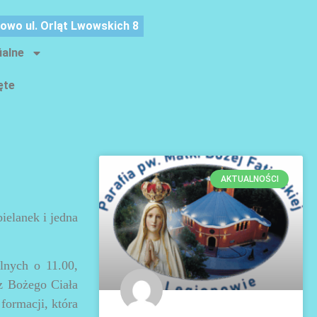
nowo ul. Orląt Lwowskich 8
ialne
ęte
AKTUALNOŚCI
bielanek i jedna
lnych o 11.00,
z Bożego Ciała
formacji, która