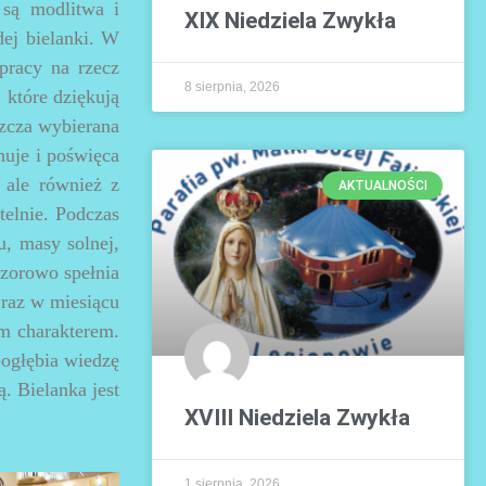
 są modlitwa i
XIX Niedziela Zwykła
dej bielanki. W
pracy na rzecz
8 sierpnia, 2026
 które dziękują
szcza wybierana
huje i poświęca
 ale również z
AKTUALNOŚCI
telnie. Podczas
, masy solnej,
wzorowo spełnia
 raz w miesiącu
im charakterem.
pogłębia wiedzę
ą. Bielanka jest
XVIII Niedziela Zwykła
1 sierpnia, 2026