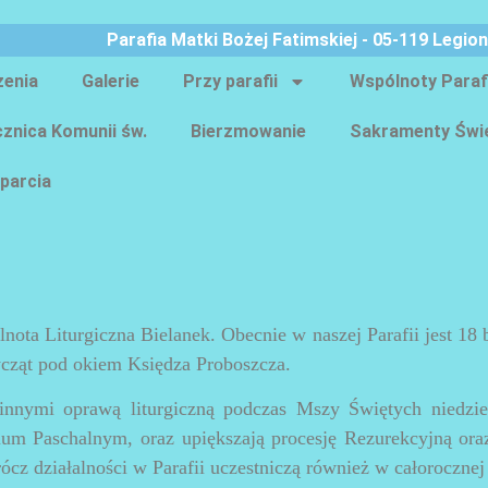
Parafia Matki Bożej Fatimskiej - 05-119 Legio
zenia
Galerie
Przy parafii
Wspólnoty Paraf
znica Komunii św.
Bierzmowanie
Sakramenty Świ
parcia
lnota Liturgiczna Bielanek. Obecnie w naszej Parafii jest 18 
wcząt pod okiem Księdza Proboszcza.
innymi oprawą liturgiczną podczas Mszy Świętych niedzie
um Paschalnym, oraz upiększają procesję Rezurekcyjną ora
ócz działalności w Parafii uczestniczą również w całorocznej 