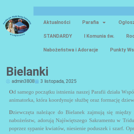
Aktualności
Parafia
Ogłos
STANDARDY
I Komunia św.
Roc
Nabożeństwa i Adoracje
Punkty Ws
Bielanki
admin3808
3 listopada, 2025
O
d samego początku istnienia naszej Parafii działa Wspó
animatorka, która koordynuje służbę oraz formację dzie
D
ziewczęta należące do Bielanek zajmują się między 
nabożeństw, adorują Najświętszego Sakramentu w Tridu
poprzez sypanie kwiatów, niesienie poduszek i szarf. Opr