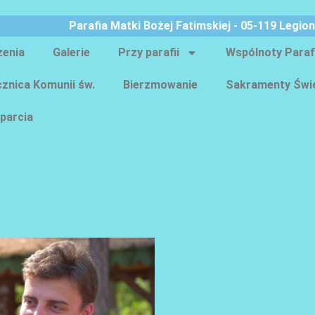
Parafia Matki Bożej Fatimskiej - 05-119 Legio
zenia
Galerie
Przy parafii
Wspólnoty Paraf
znica Komunii św.
Bierzmowanie
Sakramenty Świ
parcia