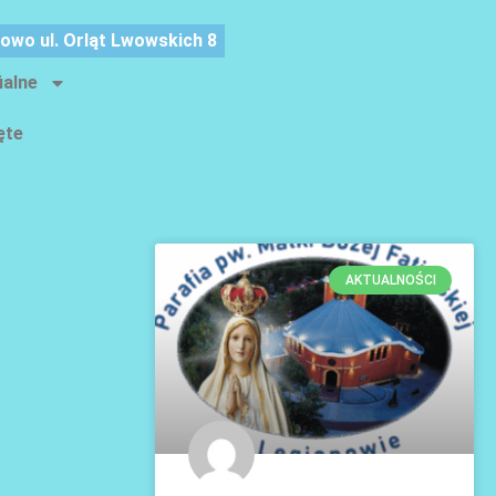
nowo ul. Orląt Lwowskich 8
ialne
ęte
AKTUALNOŚCI