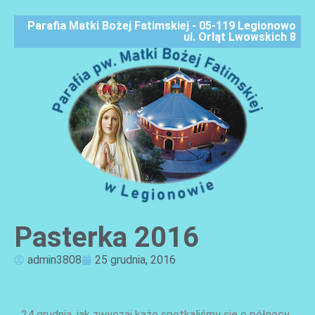
Parafia Matki Bożej Fatimskiej - 05-119 Legionowo
ul. Orląt Lwowskich 8
Pasterka 2016
AKTUALNOŚCI
admin3808
25 grudnia, 2016
24 grudnia, jak zwyczaj każe spotkaliśmy się o północy,