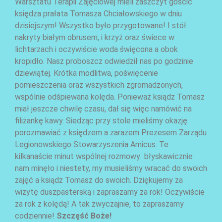
Warsztatu Terapii Zajęciowej mieli zaszczyt gościć
księdza prałata Tomasza Chciałowskiego w dniu
dzisiejszym! Wszystko było przygotowane! I stół
nakryty białym obrusem, i krzyż oraz świece w
lichtarzach i oczywiście woda święcona a obok
kropidło. Nasz proboszcz odwiedził nas po godzinie
dziewiątej. Krótka modlitwa, poświęcenie
AKTUALNOŚCI
pomieszczenia oraz wszystkich zgromadzonych,
wspólnie odśpiewana kolęda. Ponieważ ksiądz Tomasz
miał jeszcze chwilę czasu, dał się więc namówić na
filiżankę kawy. Siedząc przy stole mieliśmy okazję
porozmawiać z księdzem a zarazem Prezesem Zarządu
Legionowskiego Stowarzyszenia Amicus. Te
kilkanaście minut wspólnej rozmowy błyskawicznie
nam minęło i niestety, my musieliśmy wracać do swoich
zajęć a ksiądz Tomasz do swoich. Dziękujemy za
wizytę duszpasterską i zapraszamy za rok! Oczywiście
za rok z kolędą! A tak zwyczajnie, to zapraszamy
AKTUALNOŚCI
codziennie!
Szczęść Boże!