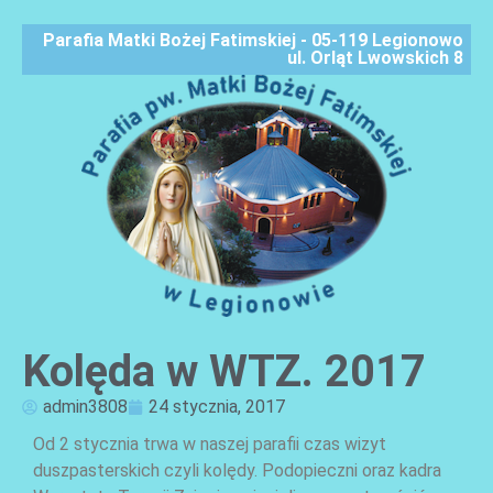
Parafia Matki Bożej Fatimskiej - 05-119 Legionowo
ul. Orląt Lwowskich 8
Kolęda w WTZ. 2017
AKTUALNOŚCI
admin3808
24 stycznia, 2017
Od 2 stycznia trwa w naszej parafii czas wizyt
duszpasterskich czyli kolędy. Podopieczni oraz kadra