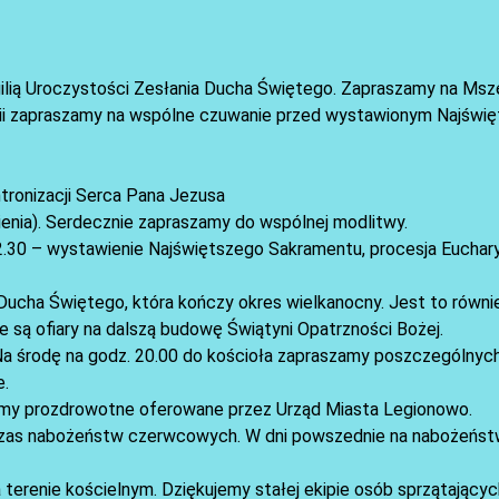
gilią Uroczystości Zesłania Ducha Świętego. Zapraszamy na Msz
gii zapraszamy na wspólne czuwanie przed wystawionym Najświ
tronizacji Serca Pana Jezusa
enia). Serdecznie zapraszamy do wspólnej modlitwy.
12.30 – wystawienie Najświętszego Sakramentu, procesja Euchar
ucha Świętego, która kończy okres wielkanocny. Jest to równi
e są ofiary na dalszą budowę Świątyni Opatrzności Bożej.
 Na środę na godz. 20.00 do kościoła zapraszamy poszczególnych
e.
amy prozdrowotne oferowane przez Urząd Miasta Legionowo.
czas nabożeństw czerwcowych. W dni powszednie na nabożeńst
erenie kościelnym. Dziękujemy stałej ekipie osób sprzątającyc