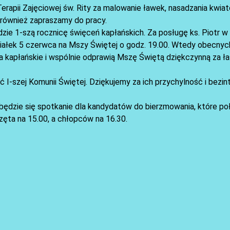
rapii Zajęciowej św. Rity za malowanie ławek, nasadzania kwia
 również zapraszamy do pracy.
zie 1-szą rocznicę święceń kapłańskich. Za posługę ks. Piotr w n
iałek 5 czerwca na Mszy Świętej o godz. 19.00. Wtedy obecnyc
nia kapłańskie i wspólnie odprawią Mszę Świętą dziękczynną za ła
ć I-szej Komunii Świętej. Dziękujemy za ich przychylność i bezi
odbędzie się spotkanie dla kandydatów do bierzmowania, które p
ęta na 15.00, a chłopców na 16.30.