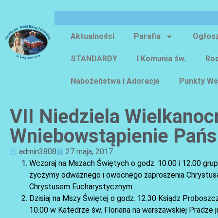
Aktualności
Parafia
Ogłos
STANDARDY
I Komunia św.
Roc
Nabożeństwa i Adoracje
Punkty Ws
VII Niedziela Wielkano
Wniebowstąpienie Pańs
admin3808
27 maja, 2017
Wczoraj na Mszach Świętych o godz. 10.00 i 12.00 grupa
życzymy odważnego i owocnego zaproszenia Chrystusa d
Chrystusem Eucharystycznym.
Dzisiaj na Mszy Świętej o godz. 12.30 Ksiądz Proboszc
10.00 w Katedrze św. Floriana na warszawskiej Pradze ju