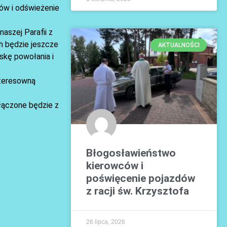
tów i odświeżenie
aszej Parafii z
h będzie jeszcze
AKTUALNOŚCI
skę powołania i
nteresowną
ołączone będzie z
Błogosławieństwo
kierowców i
poświęcenie pojazdów
z racji św. Krzysztofa
26 lipca, 2026