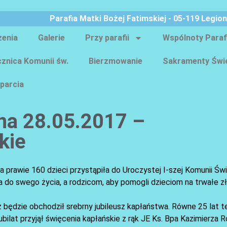
Parafia Matki Bożej Fatimskiej - 05-119 Legio
zenia
Galerie
Przy parafii
Wspólnoty Paraf
znica Komunii św.
Bierzmowanie
Sakramenty Świ
parcia
cna 28.05.2017 –
kie
 prawie 160 dzieci przystąpiła do Uroczystej I-szej Komunii Świ
o swego życia, a rodzicom, aby pomogli dzieciom na trwałe zł
z będzie obchodził srebrny jubileusz kapłaństwa. Równe 25 lat 
bilat przyjął święcenia kapłańskie z rąk JE Ks. Bpa Kazimierza 