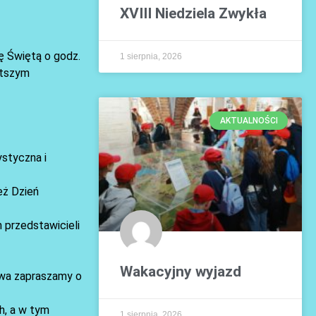
XVIII Niedziela Zwykła
ę Świętą o godz.
1 sierpnia, 2026
ętszym
AKTUALNOŚCI
ystyczna i
eż Dzień
 przedstawicieli
Wakacyjny wyjazd
wa zapraszamy o
h, a w tym
1 sierpnia, 2026