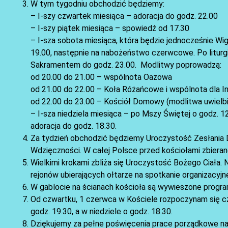
W tym tygodniu obchodzić będziemy:
– I-szy czwartek miesiąca – adoracja do godz. 22.00
– I-szy piątek miesiąca – spowiedź od 17.30
– I-sza sobota miesiąca, która będzie jednocześnie Wi
19.00, następnie na nabożeństwo czerwcowe. Po litur
Sakramentem do godz. 23.00. Modlitwy poprowadzą:
od 20.00 do 21.00 – wspólnota Oazowa
od 21.00 do 22.00 – Koła Różańcowe i wspólnota dla In
od 22.00 do 23.00 – Kościół Domowy (modlitwa uwielbi
– I-sza niedziela miesiąca – po Mszy Świętej o godz. 
adoracja do godz. 18.30.
Za tydzień obchodzić będziemy Uroczystość Zesłania D
Wdzięczności. W całej Polsce przed kościołami zbieran
Wielkimi krokami zbliża się Uroczystość Bożego Ciała.
rejonów ubierających ołtarze na spotkanie organizacyjn
W gablocie na ścianach kościoła są wywieszone progr
Od czwartku, 1 czerwca w Kościele rozpoczynam się 
godz. 19.30, a w niedziele o godz. 18.30.
Dziękujemy za pełne poświęcenia prace porządkowe na t