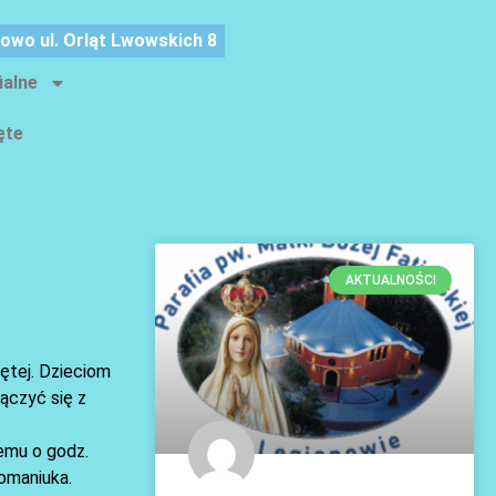
nowo ul. Orląt Lwowskich 8
ialne
ęte
AKTUALNOŚCI
ętej. Dzieciom
ączyć się z
temu o godz.
Romaniuka.