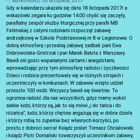
admin3808
30 listopada, 2017
Gdy w kalendarzu ukazała się data 18 listopada 2017r a
wskazówki zegara ku godzinie 14.00 chylić się zaczęły,
parafialny zespół służby liturgicznej przy parafii MB
Fatimskiej z całymi rodzinami rozpoczął zabawę
andrzejkową w Szkole Podstawowej nr 8 w Legionowie. O
dobrą atmosferę i przednią zabawę zadbali: pani Ewa
AKTUALNOŚCI
Dobrowolska-Gmitrzuk i pan Marek Baluta z Warszawy.
Bawili oni gości wspaniałymi żartami i anegdotami,
wprowadzając przy tym atmosferę radości i życzliwości .
Dzieci i rodzice prezentowały się w różnych strojach i
uczestniczyły w konkursach. W zabawie wzięło udział
przeszło 100 osób. Wszyscy bawili się świetnie. To
ogromna radość dla nas wszystkich, gdyż mamy wokół
siebie ludzi, którzy są, jak to się mówi „i do tańca i do
różańca”, ludzi, którzy chętnie angażują się w dobre dzieła
i którzy robią to zupełnie bez własnych korzyści, po
AKTUALNOŚCI
prostu z dobroci serca! Ksiądz prałat Tomasz Chciałowski
i ksiądz Piotr Domański towarzyszyli uczestnikom zabawy,