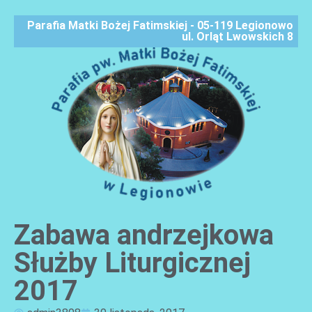
Parafia Matki Bożej Fatimskiej - 05-119 Legionowo
ul. Orląt Lwowskich 8
Zabawa andrzejkowa
AKTUALNOŚCI
Służby Liturgicznej
2017