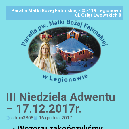
Parafia Matki Bożej Fatimskiej - 05-119 Legionowo
ul. Orląt Lwowskich 8
III Niedziela Adwentu
AKTUALNOŚCI
– 17.12.2017r.
admin3808
16 grudnia, 2017
Wczoraj zakończyliśmy