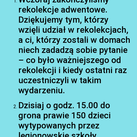
rekolekcje adwentowe.
Dziękujemy tym, którzy
wzięli udział w rekolekcjach,
a ci, którzy zostali w domach
niech zadadzą sobie pytanie
AKTUALNOŚCI
– co było ważniejszego od
rekolekcji i kiedy ostatni raz
uczestniczyli w takim
wydarzeniu.
Dzisiaj o godz. 15.00 do
grona prawie 150 dzieci
wytypowanych przez
AKTUALNOŚCI
legionowskie szkoły