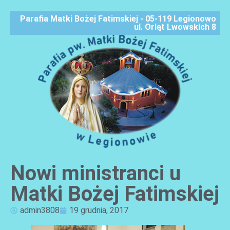
Parafia Matki Bożej Fatimskiej - 05-119 Legionowo
ul. Orląt Lwowskich 8
Nowi ministranci u
AKTUALNOŚCI
Matki Bożej Fatimskiej
admin3808
19 grudnia, 2017