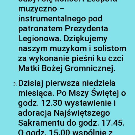
muzyczno –
instrumentalnego pod
patronatem Prezydenta
Legionowa. Dziękujemy
naszym muzykom i solistom
za wykonanie pieśni ku czci
Matki Bożej Gromnicznej.
Dzisiaj pierwsza niedziela
miesiąca. Po Mszy Świętej o
godz. 12.30 wystawienie i
AKTUALNOŚCI
adoracja Najświętszego
Sakramentu do godz. 17.45.
O godz. 15.00 wspólnie z