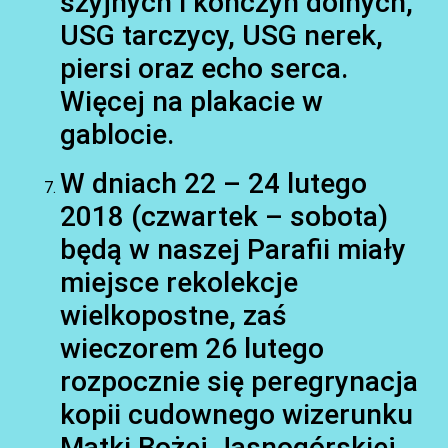
szyjnych i kończyn dolnych,
USG tarczycy, USG nerek,
piersi oraz echo serca.
Więcej na plakacie w
gablocie.
W dniach 22 – 24 lutego
2018 (czwartek – sobota)
będą w naszej Parafii miały
miejsce rekolekcje
wielkopostne, zaś
wieczorem 26 lutego
rozpocznie się peregrynacja
kopii cudownego wizerunku
Matki Bożej Jasnogórskiej.