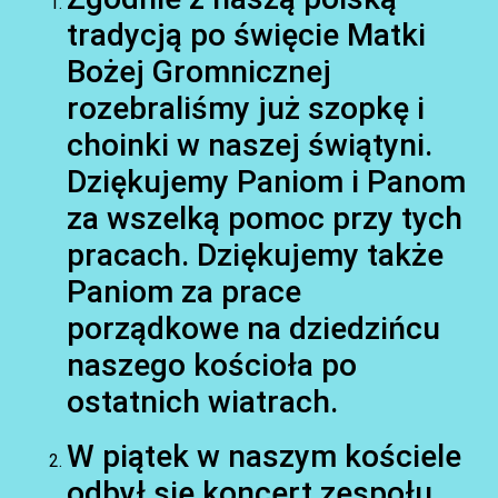
tradycją po święcie Matki
Bożej Gromnicznej
rozebraliśmy już szopkę i
choinki w naszej świątyni.
Dziękujemy Paniom i Panom
AKTUALNOŚCI
za wszelką pomoc przy tych
pracach. Dziękujemy także
Paniom za prace
porządkowe na dziedzińcu
naszego kościoła po
ostatnich wiatrach.
AKTUALNOŚCI
W piątek w naszym kościele
odbył się koncert zespołu