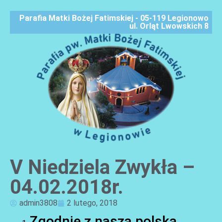
Parafia Matki Bożej Fatimskiej - 05-119 Legionowo
ul. Orląt Lwowskich 8
V Niedziela Zwykła –
AKTUALNOŚCI
04.02.2018r.
admin3808
2 lutego, 2018
Zgodnie z naszą polską