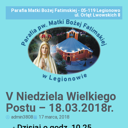
Parafia Matki Bożej Fatimskiej - 05-119 Legionowo
ul. Orląt Lwowskich 8
V Niedziela Wielkiego
AKTUALNOŚCI
Postu – 18.03.2018r.
admin3808
17 marca, 2018
Dzisiaj o godz. 10.25