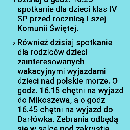
spotkanie dla dzieci klas IV
SP przed rocznicą I-szej
Komunii Świętej.
Również dzisiaj spotkanie
AKTUALNOŚCI
dla rodziców dzieci
zainteresowanych
wakacyjnymi wyjazdami
dzieci nad polskie morze. O
godz. 16.15 chętni na wyjazd
do Mikoszewa, a o godz.
16.45 chętni na wyjazd do
AKTUALNOŚCI
Darłówka. Zebrania odbędą
się w salce pod zakrystią.