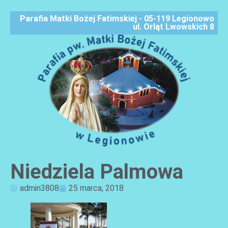
Parafia Matki Bożej Fatimskiej - 05-119 Legionowo
ul. Orląt Lwowskich 8
Niedziela Palmowa
AKTUALNOŚCI
admin3808
25 marca, 2018