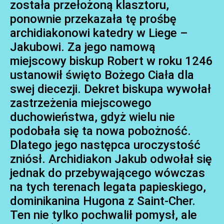
została przełożoną klasztoru,
ponownie przekazała tę prośbę
archidiakonowi katedry w Liege –
Jakubowi. Za jego namową
miejscowy biskup Robert w roku 1246
ustanowił święto Bożego Ciała dla
swej diecezji. Dekret biskupa wywołał
zastrzeżenia miejscowego
duchowieństwa, gdyż wielu nie
podobała się ta nowa pobożność.
Dlatego jego następca uroczystość
zniósł. Archidiakon Jakub odwołał się
jednak do przebywającego wówczas
na tych terenach legata papieskiego,
dominikanina Hugona z Saint-Cher.
Ten nie tylko pochwalił pomysł, ale