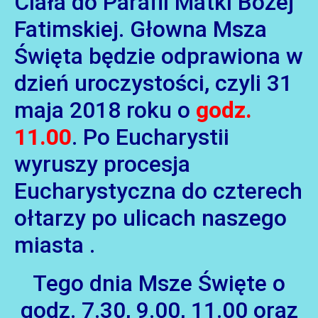
Ciała do Parafii Matki Bożej
Fatimskiej. Głowna Msza
Święta będzie odprawiona w
dzień uroczystości, czyli 31
maja 2018 roku o
godz.
11.00
. Po Eucharystii
AKTUALNOŚCI
wyruszy procesja
Eucharystyczna do czterech
ołtarzy po ulicach naszego
miasta .
Tego dnia Msze Święte o
godz. 7.30, 9.00, 11.00 oraz