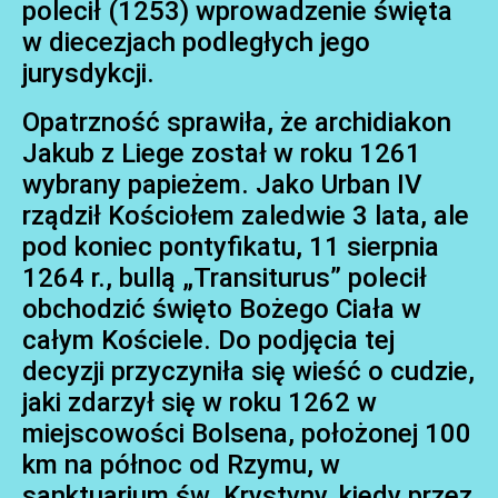
polecił (1253) wprowadzenie święta
w diecezjach podległych jego
jurysdykcji.
Opatrzność sprawiła, że archidiakon
Jakub z Liege został w roku 1261
wybrany papieżem. Jako Urban IV
rządził Kościołem zaledwie 3 lata, ale
pod koniec pontyfikatu, 11 sierpnia
1264 r., bullą „Transiturus” polecił
obchodzić święto Bożego Ciała w
całym Kościele. Do podjęcia tej
decyzji przyczyniła się wieść o cudzie,
jaki zdarzył się w roku 1262 w
miejscowości Bolsena, położonej 100
km na północ od Rzymu, w
sanktuarium św. Krystyny, kiedy przez