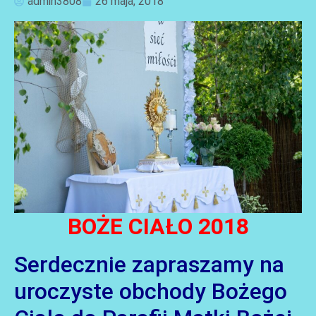
admin3808
26 maja, 2018
AKTUALNOŚCI
BOŻE CIAŁO 2018
Serdecznie zapraszamy na
uroczyste obchody Bożego
AKTUALNOŚCI