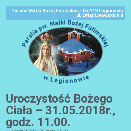
Parafia Matki Bożej Fatimskiej - 05-119 Legionowo
ul. Orląt Lwowskich 8
Uroczystość Bożego
AKTUALNOŚCI
Ciała – 31.05.2018r.,
godz. 11.00.