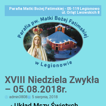
Parafia Matki Bożej Fatimskiej - 05-119 Legionowo
ul. Orląt Lwowskich 8
XVIII Niedziela Zwykła
AKTUALNOŚCI
– 05.08.2018r.
admin3808
5 sierpnia, 2018
Układ Mszy Świętych,