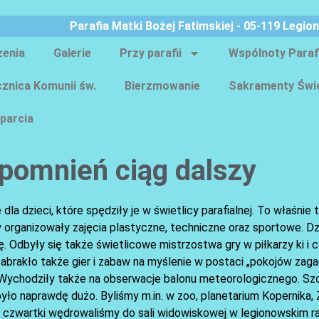
Parafia Matki Bożej Fatimskiej - 05-119 Legio
zenia
Galerie
Przy parafii
Wspólnoty Paraf
znica Komunii św.
Bierzmowanie
Sakramenty Świ
parcia
spomnień ciąg dalszy
a dzieci, które spędziły je w świetlicy parafialnej. To właśnie 
cy organizowały zajęcia plastyczne, techniczne oraz sportowe. D
. Odbyły się także świetlicowe mistrzostwa gry w piłkarzy ki i 
zabrakło także gier i zabaw na myślenie w postaci „pokojów zaga
. Wychodziły także na obserwacje balonu meteorologicznego. Sz
ło naprawdę dużo. Byliśmy m.in. w zoo, planetarium Kopernika,
. W czwartki wędrowaliśmy do sali widowiskowej w legionowskim r