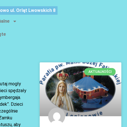
nowo ul. Orląt Lwowskich 8
ialne
ęte
AKTUALNOŚCI
tutaj mogły
zieci spędzały
cymbergaja.
dek”. Dzieci
czególnie
 Zamku
atuszu, aby