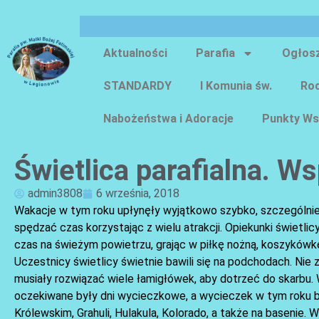
Aktualności
Parafia
Ogłos
STANDARDY
I Komunia św.
Roc
Nabożeństwa i Adoracje
Punkty Ws
Świetlica parafialna. W
admin3808
6 września, 2018
Wakacje w tym roku upłynęły wyjątkowo szybko, szczególnie dl
spędzać czas korzystając z wielu atrakcji. Opiekunki świetli
czas na świeżym powietrzu, grając w piłkę nożną, koszykówkę
Uczestnicy świetlicy świetnie bawili się na podchodach. Nie 
musiały rozwiązać wiele łamigłówek, aby dotrzeć do skarbu
oczekiwane były dni wycieczkowe, a wycieczek w tym roku by
Królewskim, Grahuli, Hulakula, Kolorado, a także na basenie