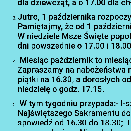
dla dziewcząt, a o 17.00 dla 
Jutro, 1 października rozpoczy
Pamiętajmy, że od 1 październ
W niedziele Msze Święte popo
dni powszednie o 17.00 i 18.00
Miesiąc październik to miesi
Zapraszamy na nabożeństwa róż
piątki na 16.30, a dorosłych o
niedzielę o godz. 17.15.
W tym tygodniu przypada:- I-
Najświętszego Sakramentu do g
spowiedź od 16.30 do 18.30;- 