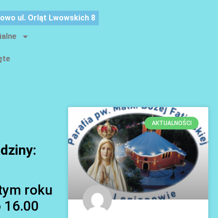
nowo ul. Orląt Lwowskich 8
ialne
ęte
AKTUALNOŚCI
dziny:
 tym roku
 16.00