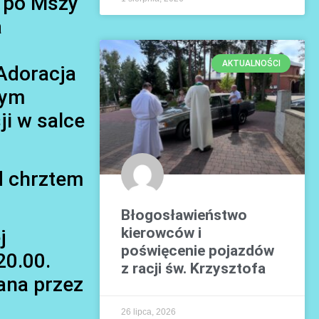
 po Mszy
a
AKTUALNOŚCI
Adoracja
wym
i w salce
d chrztem
Błogosławieństwo
kierowców i
j
poświęcenie pojazdów
20.00.
z racji św. Krzysztofa
ana przez
26 lipca, 2026