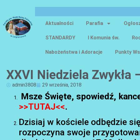
Aktualności
Parafia
Ogłos
STANDARDY
I Komunia św.
Roc
Nabożeństwa i Adoracje
Punkty Ws
XXVI Niedziela Zwykła 
admin3808
29 września, 2018
Msze Święte, spowiedź, kancel
>>TUTAJ<<
.
Dzisiaj w kościele odbędzie si
rozpoczyna swoje przygotowa