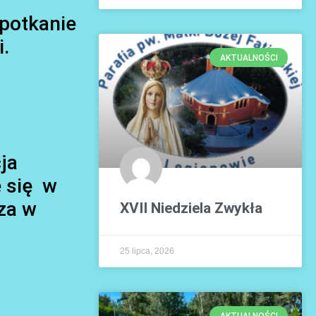
spotkanie
.
AKTUALNOŚCI
ja
e się w
sza w
XVII Niedziela Zwykła
25 lipca, 2026
AKTUALNOŚCI