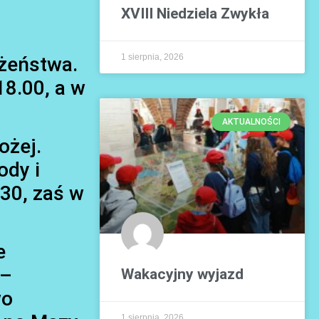
XVIII Niedziela Zwykła
1 sierpnia, 2026
ożeństwa.
8.00, a w
AKTUALNOŚCI
ożej.
ody i
.30, zaś w
e
 –
Wakacyjny wyjazd
wo
1 sierpnia, 2026