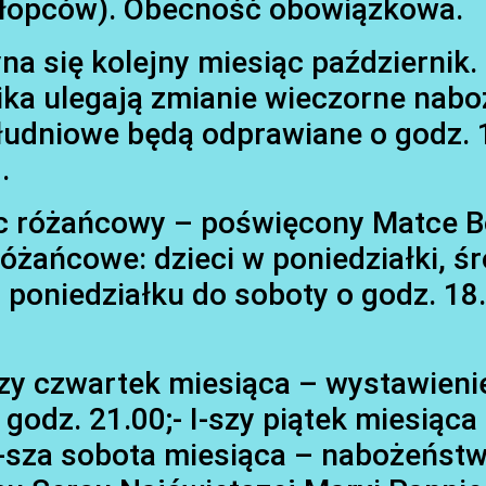
chłopców). Obecność obowiązkowa.
na się kolejny miesiąc październik.
ika ulegają zmianie wieczorne nab
łudniowe będą odprawiane o godz. 1
.
ąc różańcowy – poświęcony Matce B
ańcowe: dzieci w poniedziałki, śr
d poniedziałku do soboty o godz. 18
szy czwartek miesiąca – wystawieni
odz. 21.00;- I-szy piątek miesiąca
I-sza sobota miesiąca – nabożeńst