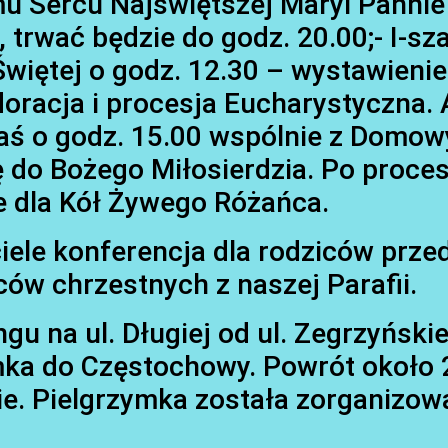
u Sercu Najświętszej Maryi Pannie
, trwać będzie do godz. 20.00;- I-sz
Świętej o godz. 12.30 – wystawienie
oracja i procesja Eucharystyczna. 
 zaś o godz. 15.00 wspólnie z Domo
o Bożego Miłosierdzia. Po procesj
e dla Kół Żywego Różańca.
iele konferencja dla rodziców prze
ców chrzestnych z naszej Parafii.
gu na ul. Długiej od ul. Zegrzyńskie
ka do Częstochowy. Powrót około 
ie. Pielgrzymka została zorganizow