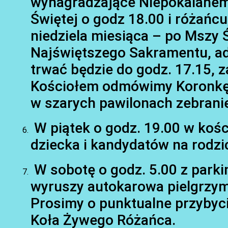
wynagradzające Niepokalanem
Świętej o godz 18.00 i różańcu
niedziela miesiąca – po Mszy 
Najświętszego Sakramentu, ad
trwać będzie do godz. 17.15,
Kościołem odmówimy Koronkę d
w szarych pawilonach zebrani
W piątek o godz. 19.00 w kośc
dziecka i kandydatów na rodzi
W sobotę o godz. 5.00 z parkin
wyruszy autokarowa pielgrzym
Prosimy o punktualne przybyc
Koła Żywego Różańca.