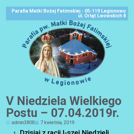
Parafia Matki Bożej Fatimskiej - 05-119 Legionowo
ul. Orląt Lwowskich 8
V Niedziela Wielkiego
AKTUALNOŚCI
Postu – 07.04.2019r.
admin3808
7 kwietnia, 2019
Dzisiaj z racji I-szej Niedzieli