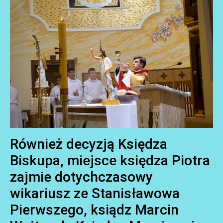
Również decyzją Księdza
Biskupa, miejsce księdza Piotra
zajmie dotychczasowy
AKTUALNOŚCI
wikariusz ze Stanisławowa
Pierwszego, ksiądz Marcin