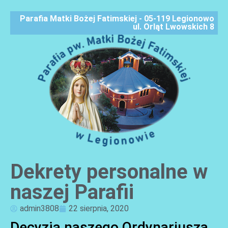
Parafia Matki Bożej Fatimskiej - 05-119 Legionowo
ul. Orląt Lwowskich 8
Dekrety personalne w
AKTUALNOŚCI
naszej Parafii
admin3808
22 sierpnia, 2020
Decyzją naszego Ordynariusza,