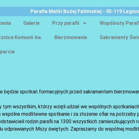
Parafia Matki Bożej Fatimskiej - 05-119 Legio
zenia
Galerie
Przy parafii
Wspólnoty Paraf
znica Komunii św.
Bierzmowanie
Sakramenty Świ
parcia
i nie będzie spotkań formacyjnych przed sakramentem bierzmowani
tym wszystkim, którzy wzięli udział we wspólnych spotkaniach 
 wspólne modlitewne spotkanie i za złożenie ofiar na potrzeby p
stawicieli rodzin parafii na 1300 wszystkich zamieszkujących r
klu odprawianych Mszy świętych. Zapraszamy do wspólnej modli