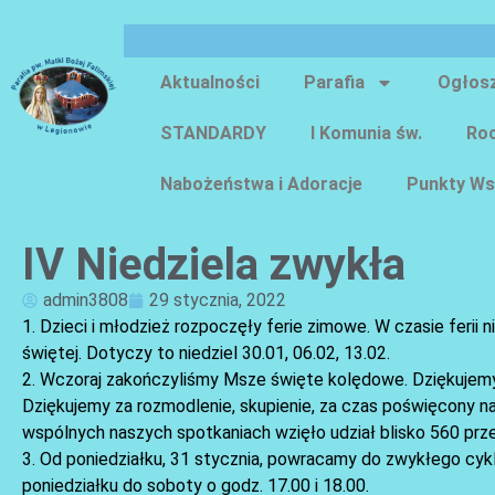
Aktualności
Parafia
Ogłos
STANDARDY
I Komunia św.
Roc
Nabożeństwa i Adoracje
Punkty Ws
IV Niedziela zwykła
admin3808
29 stycznia, 2022
1. Dzieci i młodzież rozpoczęły ferie zimowe. W czasie feri
świętej. Dotyczy to niedziel 30.01, 06.02, 13.02.
2. Wczoraj zakończyliśmy Msze święte kolędowe. Dziękujemy 
Dziękujemy za rozmodlenie, skupienie, za czas poświęcony na
wspólnych naszych spotkaniach wzięło udział blisko 560 przed
3. Od poniedziałku, 31 stycznia, powracamy do zwykłego cy
poniedziałku do soboty o godz. 17.00 i 18.00.