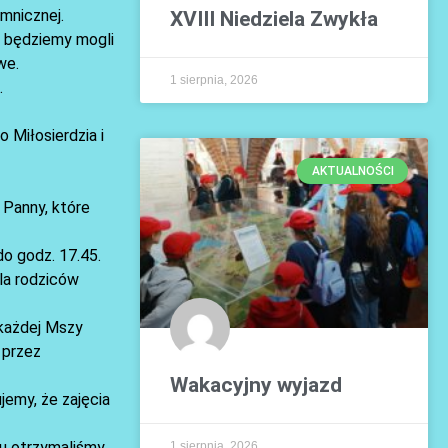
mnicznej.
XVIII Niedziela Zwykła
e będziemy mogli
we.
1 sierpnia, 2026
.
 Miłosierdzia i
AKTUALNOŚCI
 Panny, które
do godz. 17.45.
dla rodziców
 każdej Mszy
 przez
Wakacyjny wyjazd
jemy, że zajęcia
iu otrzymaliśmy
1 sierpnia, 2026