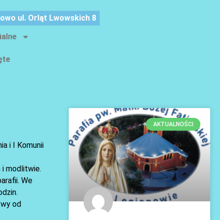
nowo ul. Orląt Lwowskich 8
ialne
ęte
AKTUALNOŚCI
a i I Komunii
i modlitwie.
arafii. We
odzin.
twy od