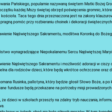
owania Pańskiego, popularnie nazywaną świętem Matki Bożej Gro
początku każdej Mszy świętej obrzęd poświęcenia gromnic, któr
 kościoła. Taca tego dnia przeznaczona jest na zakony klauzuro
 pragną pomóc przy rozbieraniu choinek i dekoracji świątecznych
awienie Najświętszego Sakramentu, modlitwa Koronką do Bożego
eństwo wynagradzające Niepokalanemu Sercu Najświętszej Maryi
awienie Najświętszego Sakramentu i możliwość adoracji w ciszy 
ielna dla rodziców dzieci, które będą wkrótce ochrzczone oraz 
 Romana Rusinka, pallotyna, który będzie głosił Słowo Boże, a po
brane fundusze będą przekazane na potrzeby misji prowadzonych
 że dzieci w szkołach przeszły na zdalny tryb nauczania, informu
wa.
oziły krew w żyłach, choć nie było silnych mrozów. W tym tygodn