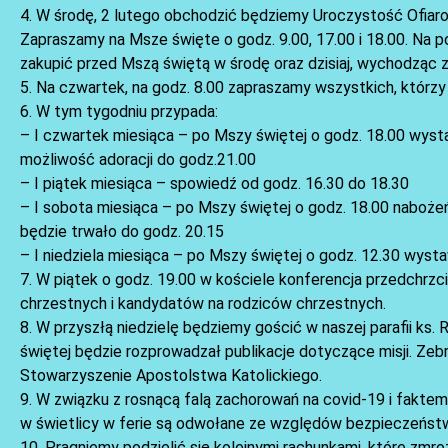
4. W środę, 2 lutego obchodzić będziemy Uroczystość Ofiar
Zapraszamy na Msze święte o godz. 9.00, 17.00 i 18.00. Na 
zakupić przed Mszą świętą w środę oraz dzisiaj, wychodząc z
5. Na czwartek, na godz. 8.00 zapraszamy wszystkich, którzy
6. W tym tygodniu przypada:
– I czwartek miesiąca – po Mszy świętej o godz. 18.00 wyst
możliwość adoracji do godz.21.00
– I piątek miesiąca – spowiedź od godz. 16.30 do 18.30
– I sobota miesiąca – po Mszy świętej o godz. 18.00 naboż
będzie trwało do godz. 20.15
– I niedziela miesiąca – po Mszy świętej o godz. 12.30 wyst
7. W piątek o godz. 19.00 w kościele konferencja przedchrzc
chrzestnych i kandydatów na rodziców chrzestnych.
8. W przyszłą niedzielę będziemy gościć w naszej parafii ks.
świętej będzie rozprowadzał publikacje dotyczące misji. Ze
Stowarzyszenie Apostolstwa Katolickiego.
9. W związku z rosnącą falą zachorowań na covid-19 i faktem,
w świetlicy w ferie są odwołane ze względów bezpieczeńst
10. Pragniemy podzielić się kolejnymi rachunkami, które zmr