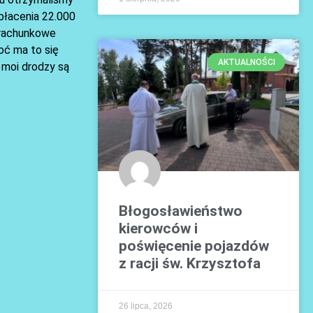
apłacenia 22.000
i rachunkowe
oć ma to się
AKTUALNOŚCI
 moi drodzy są
Błogosławieństwo
kierowców i
poświęcenie pojazdów
z racji św. Krzysztofa
26 lipca, 2026