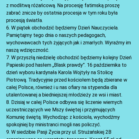
z modlitwą różańcową. Na procesję fatimską proszę
zabrać znicze by ostatnia procesja w tym roku była
procesją światła.
6. W piątek obchodzić będziemy Dzień Nauczyciela.
Pamiętajmy tego dnia o naszych pedagogach,
wychowawcach tych żyjących jak i zmarłych. Wyraźmy im
naszą wdzięczność.
7. W przyszłą niedzielę obchodzić będziemy kolejny Dzień
AKTUALNOŚCI
Papieski pod hasłem „Blask prawdy”. 16 października to
dzień wyboru kardynała Karola Wojtyły na Stolicę
Piotrową. Tradycyjnie przed kościołem będą zbierane w
całej Polsce, również i u nas ofiary na stypendia dla
utalentowanej a biedniejszej młodzieży ze wsi i miast.
8. Dzisiaj w całej Polsce odbywa się liczenie wiernych
uczestniczących we Mszy świętej i przyjmujących
Komunię świętą. Wychodząc z kościoła, wychodźmy
spokojniej by ministranci mogli nas policzyć.
9. W siedzibie Pasji Życia przy ul. Strużańskiej 2B