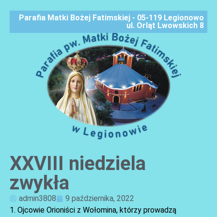
Parafia Matki Bożej Fatimskiej - 05-119 Legionowo
ul. Orląt Lwowskich 8
XXVIII niedziela
AKTUALNOŚCI
zwykła
admin3808
9 października, 2022
1. Ojcowie Orioniści z Wołomina, którzy prowadzą