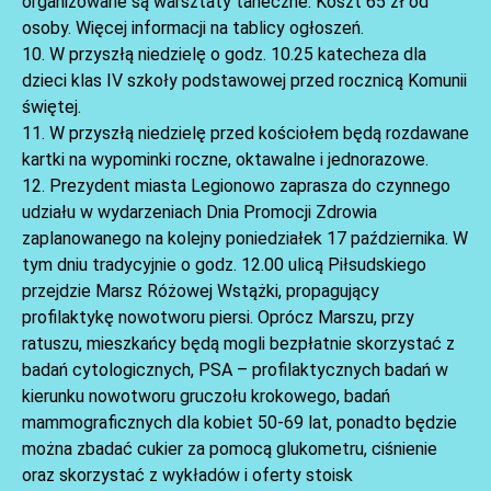
organizowane są warsztaty taneczne. Koszt 65 zł od
osoby. Więcej informacji na tablicy ogłoszeń.
10. W przyszłą niedzielę o godz. 10.25 katecheza dla
dzieci klas IV szkoły podstawowej przed rocznicą Komunii
świętej.
11. W przyszłą niedzielę przed kościołem będą rozdawane
kartki na wypominki roczne, oktawalne i jednorazowe.
AKTUALNOŚCI
12. Prezydent miasta Legionowo zaprasza do czynnego
udziału w wydarzeniach Dnia Promocji Zdrowia
zaplanowanego na kolejny poniedziałek 17 października. W
tym dniu tradycyjnie o godz. 12.00 ulicą Piłsudskiego
przejdzie Marsz Różowej Wstążki, propagujący
profilaktykę nowotworu piersi. Oprócz Marszu, przy
ratuszu, mieszkańcy będą mogli bezpłatnie skorzystać z
badań cytologicznych, PSA – profilaktycznych badań w
kierunku nowotworu gruczołu krokowego, badań
mammograficznych dla kobiet 50-69 lat, ponadto będzie
można zbadać cukier za pomocą glukometru, ciśnienie
oraz skorzystać z wykładów i oferty stoisk