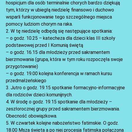
hospicjum dla osób terminalnie chorych bardzo dziękują
tym, którzy w ubiegłą niedzielę finansowo i duchowo
wsparli funkcjonowanie tego szczególnego miejsca
pomocy ludziom chorym na raka.
2. W tę niedzielę odbędą się następujące spotkania:
– o godz. 10.25 – katecheza dla dzieci klas III szkoły
podstawowej przed I Komunią świętą
AKTUALNOŚCI
– o godz. 16.15 dla młodzieży przed sakramentem
bierzmowania (grupa, która w tym roku rozpoczęła swoje
przygotowanie)
– o godz. 19.00 kolejna konferencja w ramach kursu
przedmałżeńskiego
3. Jutro o godz. 19.15 spotkanie formacyjno-informacyjne
dla rodziców dzieci komunijnych.
4. W środę o godz. 19.15 spotkanie dla młodzieży –
zeszłorocznej grupy przed sakramentem bierzmowania.
Obecność obowiązkowa.
5. W czwartek kolejne nabożeństwo fatimskie. O godz.
AKTUALNOŚCI
18.00 Msza święta a po niej procesja fatimska połączona