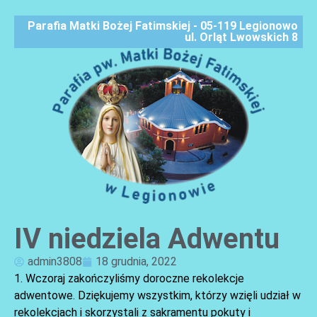
Parafia Matki Bożej Fatimskiej - 05-119 Legionowo
ul. Orląt Lwowskich 8
IV niedziela Adwentu
AKTUALNOŚCI
admin3808
18 grudnia, 2022
1. Wczoraj zakończyliśmy doroczne rekolekcje
adwentowe. Dziękujemy wszystkim, którzy wzięli udział w
rekolekcjach i skorzystali z sakramentu pokuty i