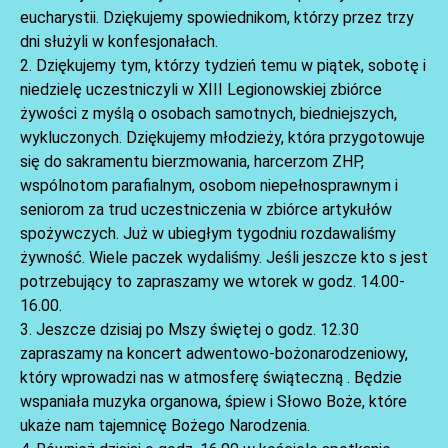
eucharystii. Dziękujemy spowiednikom, którzy przez trzy
dni służyli w konfesjonałach.
2. Dziękujemy tym, którzy tydzień temu w piątek, sobotę i
niedzielę uczestniczyli w XIII Legionowskiej zbiórce
żywości z myślą o osobach samotnych, biedniejszych,
wykluczonych. Dziękujemy młodzieży, która przygotowuje
się do sakramentu bierzmowania, harcerzom ZHP,
AKTUALNOŚCI
wspólnotom parafialnym, osobom niepełnosprawnym i
seniorom za trud uczestniczenia w zbiórce artykułów
spożywczych. Już w ubiegłym tygodniu rozdawaliśmy
żywność. Wiele paczek wydaliśmy. Jeśli jeszcze kto s jest
potrzebujący to zapraszamy we wtorek w godz. 14.00-
16.00.
3. Jeszcze dzisiaj po Mszy świętej o godz. 12.30
zapraszamy na koncert adwentowo-bożonarodzeniowy,
który wprowadzi nas w atmosferę świąteczną . Będzie
wspaniała muzyka organowa, śpiew i Słowo Boże, które
AKTUALNOŚCI
ukaże nam tajemnicę Bożego Narodzenia.