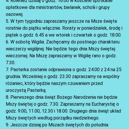
4. Również dzisiaj o godz. 16.00 w kościele spotkanie
opłatkowe dla ministrantów, bielanek, scholii i grupy
oazowej.
5. W tym tygodniu zapraszamy jeszcze na Msze święte
roratnie do piątku włącznie. Roraty w poniedziałek, środę i
piątek o godz. 6.45 a we wtorek i czwartek o godz. 18.00.
6. W sobotę Wigilia. Zachęcamy do postnego charakteru
wieczerzy wigilijnej. Nie będzie tego dnia Mszy świętej
wieczornej. Na Mszę zapraszamy w Wigilię rano o godz.
AKTUALNOŚCI
7.30.
7. Pasterka zostanie odprawiona o godz. 24.00 z 24 na 25
grudnia. Wcześniej o godz. 23.30 zapraszamy na wspólny
różaniec, który będzie naszym czuwaniem przed
uroczystą Pasterką.
8. Pierwszego dnia świąt Bożego Narodzenia nie będzie
Mszy świętej o godz. 7.30. Zapraszamy na Eucharystię o
godz. 9.00, 11.00, 12.30 i 18.00. Drugiego dnia świąt układ
Mszy świętych według porządku niedzielnego.
9. Jeszcze dzisiaj po Mszach świętych do południa