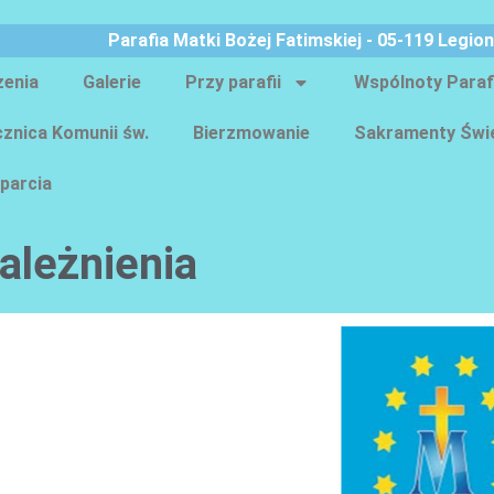
Parafia Matki Bożej Fatimskiej - 05-119 Legio
zenia
Galerie
Przy parafii
Wspólnoty Paraf
znica Komunii św.
Bierzmowanie
Sakramenty Świ
parcia
leżnienia