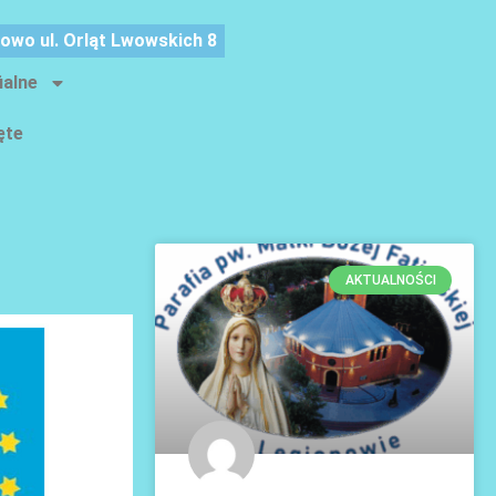
nowo ul. Orląt Lwowskich 8
ialne
ęte
AKTUALNOŚCI