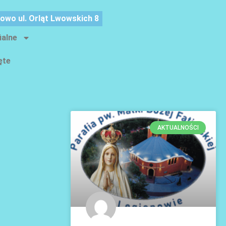
nowo ul. Orląt Lwowskich 8
ialne
ęte
AKTUALNOŚCI