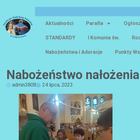
Aktualności
Parafia
Ogłos
STANDARDY
I Komunia św.
Roc
Nabożeństwa i Adoracje
Punkty Ws
Nabożeństwo nałożenia
admin3808
24 lipca, 2023