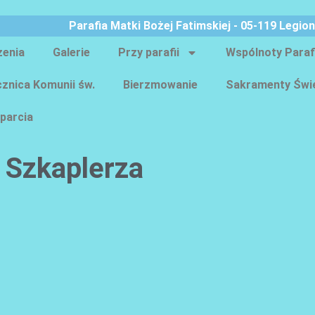
Parafia Matki Bożej Fatimskiej - 05-119 Legio
zenia
Galerie
Przy parafii
Wspólnoty Paraf
znica Komunii św.
Bierzmowanie
Sakramenty Świ
parcia
 Szkaplerza