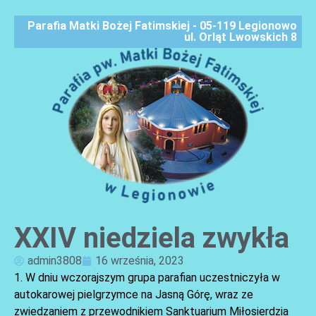
Parafia Matki Bożej Fatimskiej - 05-119 Legionowo
ul. Orląt Lwowskich 8
XXIV niedziela zwykła
AKTUALNOŚCI
admin3808
16 września, 2023
1. W dniu wczorajszym grupa parafian uczestniczyła w
autokarowej pielgrzymce na Jasną Górę, wraz ze
zwiedzaniem z przewodnikiem Sanktuarium Miłosierdzia