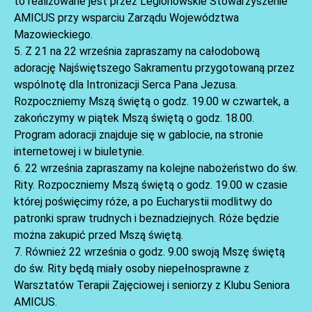
to realizowane jest przez Legionowskie Stowarzyszenie
AMICUS przy wsparciu Zarządu Województwa
Mazowieckiego.
5. Z 21 na 22 września zapraszamy na całodobową
adorację Najświętszego Sakramentu przygotowaną przez
wspólnotę dla Intronizacji Serca Pana Jezusa.
Rozpoczniemy Mszą świętą o godz. 19.00 w czwartek, a
zakończymy w piątek Mszą świętą o godz. 18.00.
Program adoracji znajduje się w gablocie, na stronie
AKTUALNOŚCI
internetowej i w biuletynie.
6. 22 września zapraszamy na kolejne nabożeństwo do św.
Rity. Rozpoczniemy Mszą świętą o godz. 19.00 w czasie
której poświęcimy róże, a po Eucharystii modlitwy do
patronki spraw trudnych i beznadziejnych. Róże będzie
można zakupić przed Mszą świętą.
7. Również 22 września o godz. 9.00 swoją Mszę świętą
do św. Rity będą miały osoby niepełnosprawne z
Warsztatów Terapii Zajęciowej i seniorzy z Klubu Seniora
AMICUS.