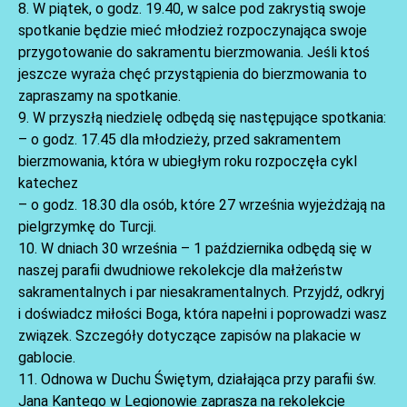
8. W piątek, o godz. 19.40, w salce pod zakrystią swoje
spotkanie będzie mieć młodzież rozpoczynająca swoje
przygotowanie do sakramentu bierzmowania. Jeśli ktoś
jeszcze wyraża chęć przystąpienia do bierzmowania to
zapraszamy na spotkanie.
9. W przyszłą niedzielę odbędą się następujące spotkania:
– o godz. 17.45 dla młodzieży, przed sakramentem
AKTUALNOŚCI
bierzmowania, która w ubiegłym roku rozpoczęła cykl
katechez
– o godz. 18.30 dla osób, które 27 września wyjeżdżają na
pielgrzymkę do Turcji.
10. W dniach 30 września – 1 października odbędą się w
naszej parafii dwudniowe rekolekcje dla małżeństw
sakramentalnych i par niesakramentalnych. Przyjdź, odkryj
i doświadcz miłości Boga, która napełni i poprowadzi wasz
związek. Szczegóły dotyczące zapisów na plakacie w
gablocie.
11. Odnowa w Duchu Świętym, działająca przy parafii św.
Jana Kantego w Legionowie zaprasza na rekolekcje