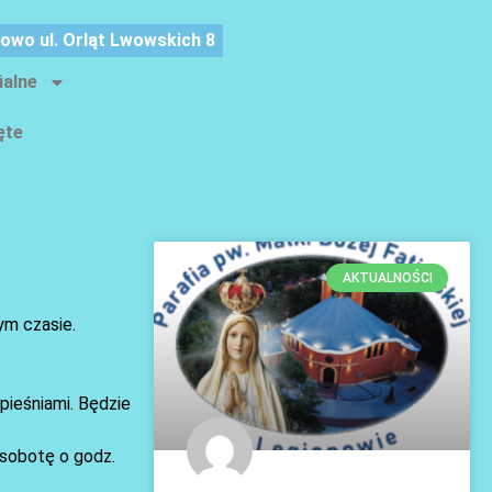
nowo ul. Orląt Lwowskich 8
ialne
ęte
AKTUALNOŚCI
ym czasie.
pieśniami. Będzie
 sobotę o godz.