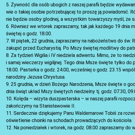
5. Żywność dla osób ubogich z naszej parafii będzie wydawan
wie o takiej osobie potrzebującej to proszę ją powiadomić. R
nie będzie osoby głodnej, a wszystkim towarzyszy myśl, że s
6. Również we wtorek zapraszamy, tak jak każdego 19 dnia m
świętej o godz. 18.00.
7. W piątek, 22 grudnia, zapraszamy na nabożeństwo do św. 
zakupić przed Eucharystią. Po Mszy świętej modlitwy do patr
8. Za tydzień Wigilia i IV niedziela adwentu. Mimo, że to ni
i samej wieczerzy wigilijnej. Tego dnia Msze święte tylko do p
18.00. Pasterka o godz. 24.00, wcześniej o godz. 23.15 wsp
narodziny Jezusa Chrystusa.
9. 25 grudnia, w dzień Bożego Narodzenia, Msze święte o godz
dnia świąt układ Mszy świętych niedzielny tj. godz. 07.30, 09.0
10. Kolęda – wizyta duszpasterska – w naszej parafii rozpocz
zakończymy na Stanisławowie II.
11. Serdecznie dziękujemy Panu Waldemarowi Tobiś za rozwies
oświetlenie choinki na schodach prowadzących do kościoła.
12. Na poniedziałek i wtorek, na godz. 08.00 zapraszamy do 