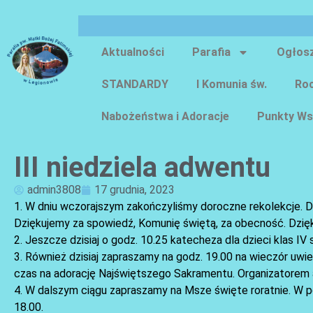
Aktualności
Parafia
Ogłos
STANDARDY
I Komunia św.
Roc
Nabożeństwa i Adoracje
Punkty Ws
III niedziela adwentu
admin3808
17 grudnia, 2023
1. W dniu wczorajszym zakończyliśmy doroczne rekolekcje. D
Dziękujemy za spowiedź, Komunię świętą, za obecność. Dzię
2. Jeszcze dzisiaj o godz. 10.25 katecheza dla dzieci klas 
3. Również dzisiaj zapraszamy na godz. 19.00 na wieczór uwie
czas na adorację Najświętszego Sakramentu. Organizatorem
4. W dalszym ciągu zapraszamy na Msze święte roratnie. W pon
18.00.