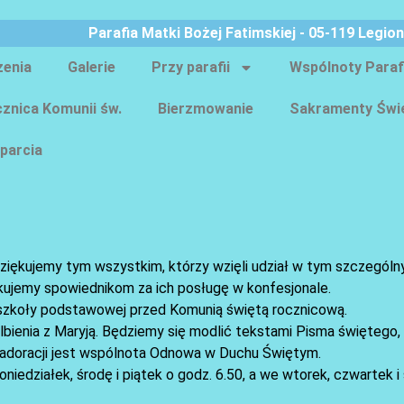
Parafia Matki Bożej Fatimskiej - 05-119 Legio
zenia
Galerie
Przy parafii
Wspólnoty Paraf
znica Komunii św.
Bierzmowanie
Sakramenty Świ
parcia
ziękujemy tym wszystkim, którzy wzięli udział w tym szczególn
kujemy spowiednikom za ich posługę w konfesjonale.
IV szkoły podstawowej przed Komunią świętą rocznicową.
lbienia z Maryją. Będziemy się modlić tekstami Pisma świętego, 
 adoracji jest wspólnota Odnowa w Duchu Świętym.
iedziałek, środę i piątek o godz. 6.50, a we wtorek, czwartek i