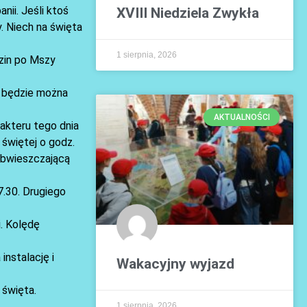
ii. Jeśli ktoś
XVIII Niedziela Zwykła
. Niech na święta
1 sierpnia, 2026
dzin po Mszy
e będzie można
AKTUALNOŚCI
rakteru tego dnia
 świętej o godz.
obwieszczającą
7.30. Drugiego
i. Kolędę
nstalację i
Wakacyjny wyjazd
 święta.
1 sierpnia, 2026