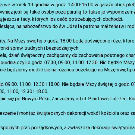
a we wtorek 19 grudnia w godz. 14.00-16.00 w garażu obok pleban
ównież jeśli są takie osoby poza parafią to także je wspomożemy
ą jeszcze tacy, których los osób potrzebujących obchodzi.
iesiąca, na nabożeństwo do św. Józefa patrona małżeństw i ro
Rity. Na Mszy świętej o godz. 18.00 będą poświęcone róże, któr
onki spraw trudnych i beznadziejnych.
edziela, dzień świąteczny, zachęcamy do zachowania postnego cha
ołudnia czyli o godz. 07.30, 09.00, 11.00, 12.30. Nie będzie Mszy
ólnie będziemy modlić się na różańcu oczekując na Mszę świętą 
. 09.00, 11.00, 12.30 i 18.00. Nie będzie Mszy świętej o godz. 0
0, 11.00, 12.30 i 18.00.
nie się po Nowym Roku. Zaczniemy od ul. Plantowej i ul. Gen. Ro
zenie i montaż świątecznych dekoracji wokół kościoła oraz za i
wspólnych prac porządkowych, a zwłaszcza dekoracji świątyni na