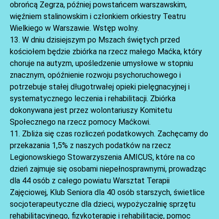
obrońcą Zegrza, później powstańcem warszawskim,
więźniem stalinowskim i członkiem orkiestry Teatru
Wielkiego w Warszawie. Wstęp wolny.
13. W dniu dzisiejszym po Mszach świętych przed
kościołem będzie zbiórka na rzecz małego Maćka, który
choruje na autyzm, upośledzenie umysłowe w stopniu
znacznym, opóźnienie rozwoju psychoruchowego i
potrzebuje stałej długotrwałej opieki pielęgnacyjnej i
systematycznego leczenia i rehabilitacji. Zbiórka
dokonywana jest przez wolontariuszy Komitetu
Społecznego na rzecz pomocy Maćkowi.
11. Zbliża się czas rozliczeń podatkowych. Zachęcamy do
przekazania 1,5% z naszych podatków na rzecz
Legionowskiego Stowarzyszenia AMICUS, które na co
dzień zajmuje się osobami niepełnosprawnymi, prowadząc
dla 44 osób z całego powiatu Warsztat Terapii
Zajęciowej, Klub Seniora dla 40 osób starszych, świetlice
socjoterapeutyczne dla dzieci, wypożyczalnię sprzętu
rehabilitacyjnego, fizykoterapię i rehabilitację, pomoc