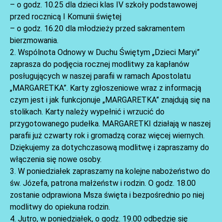
– o godz. 10.25 dla dzieci klas IV szkoły podstawowej
przed rocznicą I Komunii świętej
– o godz. 16.20 dla młodzieży przed sakramentem
bierzmowania.
2. Wspólnota Odnowy w Duchu Świętym „Dzieci Maryi”
zaprasza do podjęcia rocznej modlitwy za kapłanów
posługujących w naszej parafii w ramach Apostolatu
AKTUALNOŚCI
„MARGARETKA”. Karty zgłoszeniowe wraz z informacją
czym jest i jak funkcjonuje „MARGARETKA” znajdują się na
stolikach. Karty należy wypełnić i wrzucić do
przygotowanego pudełka. MARGARETKI działają w naszej
parafii już czwarty rok i gromadzą coraz więcej wiernych.
Dziękujemy za dotychczasową modlitwę i zapraszamy do
włączenia się nowe osoby.
3. W poniedziałek zapraszamy na kolejne nabożeństwo do
św. Józefa, patrona małżeństw i rodzin. O godz. 18.00
zostanie odprawiona Msza święta i bezpośrednio po niej
modlitwy do opiekuna rodzin.
AKTUALNOŚCI
4. Jutro, w poniedziałek, o godz. 19.00 odbędzie się