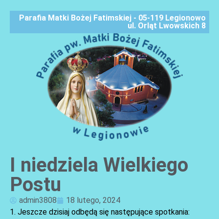
Parafia Matki Bożej Fatimskiej - 05-119 Legionowo
ul. Orląt Lwowskich 8
I niedziela Wielkiego
AKTUALNOŚCI
Postu
admin3808
18 lutego, 2024
1. Jeszcze dzisiaj odbędą się następujące spotkania: