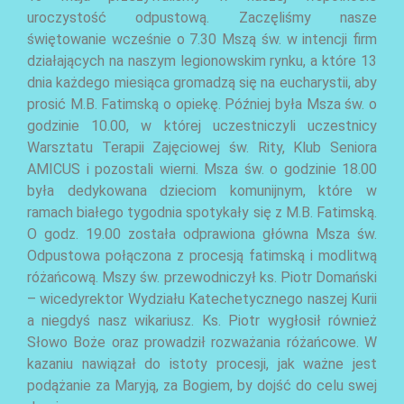
uroczystość odpustową. Zaczęliśmy nasze
świętowanie wcześnie o 7.30 Mszą św. w intencji firm
działających na naszym legionowskim rynku, a które 13
dnia każdego miesiąca gromadzą się na eucharystii, aby
prosić M.B. Fatimską o opiekę. Później była Msza św. o
godzinie 10.00, w której uczestniczyli uczestnicy
AKTUALNOŚCI
Warsztatu Terapii Zajęciowej św. Rity, Klub Seniora
AMICUS i pozostali wierni. Msza św. o godzinie 18.00
była dedykowana dzieciom komunijnym, które w
ramach białego tygodnia spotykały się z M.B. Fatimską.
O godz. 19.00 została odprawiona główna Msza św.
Odpustowa połączona z procesją fatimską i modlitwą
różańcową. Mszy św. przewodniczył ks. Piotr Domański
– wicedyrektor Wydziału Katechetycznego naszej Kurii
a niegdyś nasz wikariusz. Ks. Piotr wygłosił również
Słowo Boże oraz prowadził rozważania różańcowe. W
AKTUALNOŚCI
kazaniu nawiązał do istoty procesji, jak ważne jest
podążanie za Maryją, za Bogiem, by dojść do celu swej