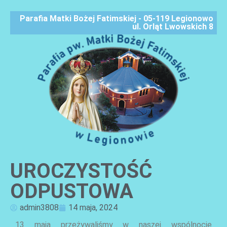
Parafia Matki Bożej Fatimskiej - 05-119 Legionowo
ul. Orląt Lwowskich 8
UROCZYSTOŚĆ
AKTUALNOŚCI
ODPUSTOWA
admin3808
14 maja, 2024
13 maja przeżywaliśmy w naszej wspólnocie