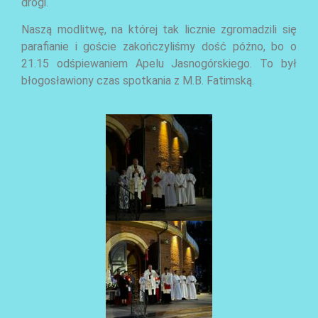
drogi.
Naszą modlitwę, na której tak licznie zgromadzili się
parafianie i goście zakończyliśmy dość późno, bo o
21.15 odśpiewaniem Apelu Jasnogórskiego. To był
błogosławiony czas spotkania z M.B. Fatimską.
AKTUALNOŚCI