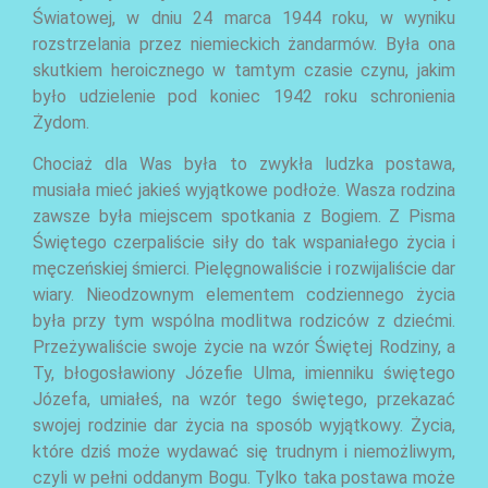
Światowej, w dniu 24 marca 1944 roku, w wyniku
rozstrzelania przez niemieckich żandarmów. Była ona
skutkiem heroicznego w tamtym czasie czynu, jakim
było udzielenie pod koniec 1942 roku schronienia
Żydom.
Chociaż dla Was była to zwykła ludzka postawa,
musiała mieć jakieś wyjątkowe podłoże. Wasza rodzina
zawsze była miejscem spotkania z Bogiem. Z Pisma
Świętego czerpaliście siły do tak wspaniałego życia i
męczeńskiej śmierci. Pielęgnowaliście i rozwijaliście dar
wiary. Nieodzownym elementem codziennego życia
była przy tym wspólna modlitwa rodziców z dziećmi.
Przeżywaliście swoje życie na wzór Świętej Rodziny, a
Ty, błogosławiony Józefie Ulma, imienniku świętego
AKTUALNOŚCI
Józefa, umiałeś, na wzór tego świętego, przekazać
swojej rodzinie dar życia na sposób wyjątkowy. Życia,
które dziś może wydawać się trudnym i niemożliwym,
czyli w pełni oddanym Bogu. Tylko taka postawa może