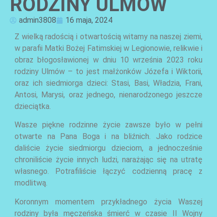
RODZINY ULMÓW
admin3808
16 maja, 2024
Z wielką radością i otwartością witamy na naszej ziemi,
w parafii Matki Bożej Fatimskiej w Legionowie, relikwie i
obraz błogosławionej w dniu 10 września 2023 roku
rodziny Ulmów – to jest małżonków Józefa i Wiktorii,
AKTUALNOŚCI
oraz ich siedmiorga dzieci: Stasi, Basi, Władzia, Frani,
Antosi, Marysi, oraz jednego, nienarodzonego jeszcze
dzieciątka.
Wasze piękne rodzinne życie zawsze było w pełni
otwarte na Pana Boga i na bliźnich. Jako rodzice
daliście życie siedmiorgu dzieciom, a jednocześnie
chroniliście życie innych ludzi, narażając się na utratę
własnego. Potrafiliście łączyć codzienną pracę z
modlitwą.
AKTUALNOŚCI
Koronnym momentem przykładnego życia Waszej
rodziny była męczeńska śmierć w czasie II Wojny