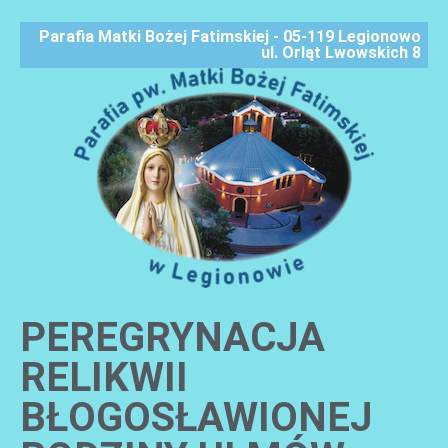
Parafia Matki Bożej Fatimskiej - 05-119 Legionowo
ul. Orląt Lwowskich 8
PEREGRYNACJA
AKTUALNOŚCI
RELIKWII
BŁOGOSŁAWIONEJ