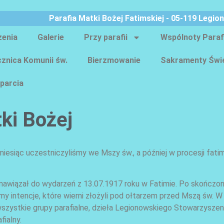
Parafia Matki Bożej Fatimskiej - 05-119 Legio
zenia
Galerie
Przy parafii
Wspólnoty Paraf
znica Komunii św.
Bierzmowanie
Sakramenty Świ
parcia
ki Bożej
miesiąc uczestniczyliśmy we Mszy św., a później w procesji fatim
 nawiązał do wydarzeń z 13.07.1917 roku w Fatimie. Po skończo
iśmy intencje, które wierni złożyli pod ołtarzem przed Mszą św. W
za wszystkie grupy parafialne, dzieła Legionowskiego Stowarzysze
fialny.