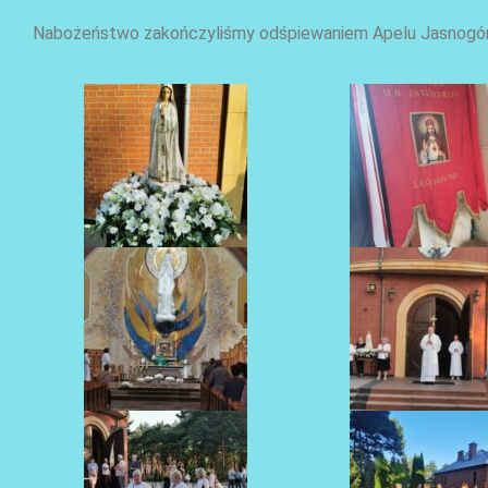
Nabożeństwo zakończyliśmy odśpiewaniem Apelu Jasnogórsk