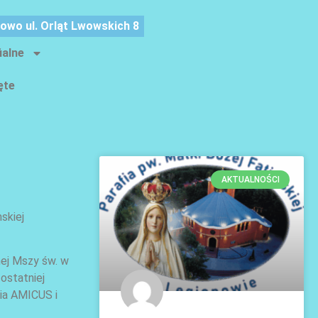
nowo ul. Orląt Lwowskich 8
ialne
ęte
AKTUALNOŚCI
skiej
nej Mszy św. w
 ostatniej
nia AMICUS i