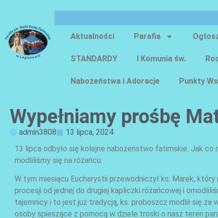
Aktualności
Parafia
Ogłos
STANDARDY
I Komunia św.
Roc
Nabożeństwa i Adoracje
Punkty Ws
Wypełniamy prośbę Mat
admin3808
13 lipca, 2024
13 lipca odbyło się kolejne nabożeństwo fatimskie. Jak co 
modliliśmy się na różańcu.
W tym miesiącu Eucharystii przewodniczył ks. Marek, który
procesji od jednej do drugiej kapliczki różańcowej i omodlil
tajemnicy i to jest już tradycją, ks. proboszcz modlił się 
osoby spieszące z pomocą w dziele troski o nasz teren para