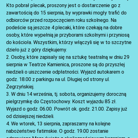
Kto pobrał plecak, proszony jest o dostarczenie go z
zawartością do 15 sierpnia, by wyprawki mogły trafić do
odbiorców przed rozpoczęciem roku szkolnego. Na
podeście są jeszcze 4 plecaki, które czekają na dobre
osoby, które wypełnią je przyborami szkolnymi i przyniosą
do kościoła. Wszystkim, którzy włączyli się w to szczytne
dzieło już z góry dziękujemy.
AKTUALNOŚCI
2. Osoby, które zapisały się na sztukę teatralną w dniu 29
sierpnia w Teatrze Kamienica, proszone są do przyszłej
niedzieli o uiszczenie odpłatności. Wyjazd autokarem o
godz. 18.00 z parkingu na ul. Długiej od strony ul.
Zegrzyńskiej.
3. W dniu 14 września, tj. sobota, organizujemy doroczną
pielgrzymkę do Częstochowy. Koszt wyjazdu 85 zł.
Wyjazd o godz. 06.00. Powrót ok. godz. 21.00. Zapisy już
od dzisiejszej niedzieli.
4. We wtorek, 13 sierpnia, zapraszamy na kolejne
AKTUALNOŚCI
nabożeństwo fatimskie. O godz. 19.00 zostanie