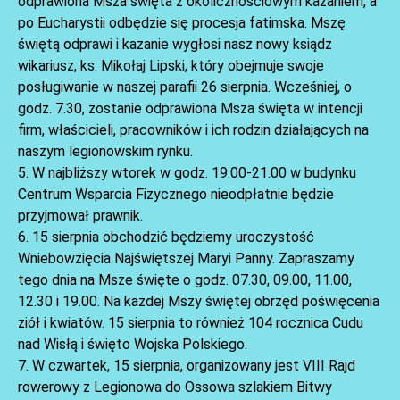
odprawiona Msza święta z okolicznościowym kazaniem, a
po Eucharystii odbędzie się procesja fatimska. Mszę
świętą odprawi i kazanie wygłosi nasz nowy ksiądz
wikariusz, ks. Mikołaj Lipski, który obejmuje swoje
posługiwanie w naszej parafii 26 sierpnia. Wcześniej, o
godz. 7.30, zostanie odprawiona Msza święta w intencji
firm, właścicieli, pracowników i ich rodzin działających na
naszym legionowskim rynku.
5. W najbliższy wtorek w godz. 19.00-21.00 w budynku
AKTUALNOŚCI
Centrum Wsparcia Fizycznego nieodpłatnie będzie
przyjmował prawnik.
6. 15 sierpnia obchodzić będziemy uroczystość
Wniebowzięcia Najświętszej Maryi Panny. Zapraszamy
tego dnia na Msze święte o godz. 07.30, 09.00, 11.00,
12.30 i 19.00. Na każdej Mszy świętej obrzęd poświęcenia
ziół i kwiatów. 15 sierpnia to również 104 rocznica Cudu
nad Wisłą i święto Wojska Polskiego.
7. W czwartek, 15 sierpnia, organizowany jest VIII Rajd
rowerowy z Legionowa do Ossowa szlakiem Bitwy