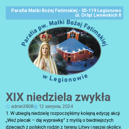
Parafia Matki Bożej Fatimskiej - 05-119 Legionowo
ul. Orląt Lwowskich 8
XIX niedziela zwykła
AKTUALNOŚCI
admin3808
12 sierpnia, 2024
1. W ubiegłą niedzielę rozpoczęliśmy kolejną edycję akcji
„Weź plecak – daj wyprawkę” z myślą o biedniejszych
dzieciach z polskich rodzin z terenu Litwy i naszej okolicy.