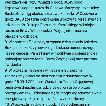
Warszawskiej 1920. Wyjazd o godz. 06.45 spod
legionowskiego ratusza do Ossowa. Wszyscy uczestnicy
Rajdu otrzymają okolicznościowe koszulki. W Ossowie o
godz. 09.30 zostanie odprawiona uroczysta Msza święta z
udziałem Ks. Biskupa Romualda Kamińskiego w kolejną
rocznicę Bitwy Warszawskiej. Więcej informacji na
plakacie w gablocie.
AKTUALNOŚCI
8. W sobotę, 17 sierpnia, przypada dzień imienin Księdza
Biskupa Jacka Grzybowskiego, biskupa pomocniczego
naszej diecezji. Pamiętajmy w modlitwie o solenizancie i
polecajmy opiece Matki Bożej Zwycięskiej oraz patrona,
św. Jacka.
9. W przyszłą niedzielę i w niedzielę 25 sierpnia
zapraszamy dzieci do skorzystania z dmuchańców. W
godz. 15.00-17.00 obok Warsztatu Terapii Zajęciowej
będą dwa dmuchańce, gdzie dzieci gratisowo przed
początkiem roku szkolnego będą mogły wyładować swoją
energię i w spokoju rozpocząć nowy rok szkolny.
10. W przyszłą niedzielę o godz. 18.00 odbędzie się