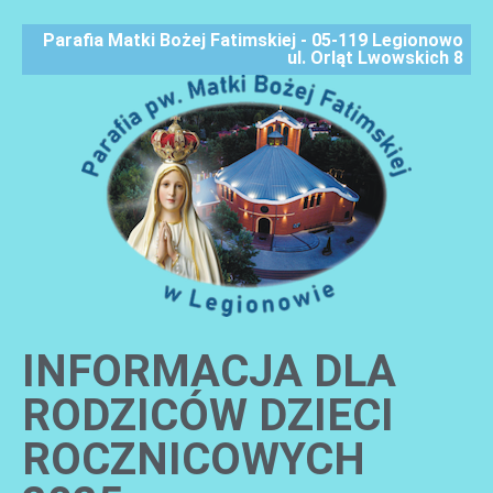
Parafia Matki Bożej Fatimskiej - 05-119 Legionowo
ul. Orląt Lwowskich 8
INFORMACJA DLA
AKTUALNOŚCI
RODZICÓW DZIECI
ROCZNICOWYCH