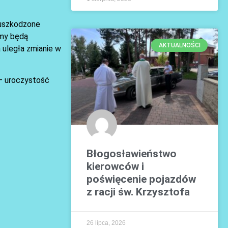
o uszkodzone
amy będą
AKTUALNOŚCI
a uległa zmianie w
 – uroczystość
Błogosławieństwo
kierowców i
poświęcenie pojazdów
z racji św. Krzysztofa
26 lipca, 2026