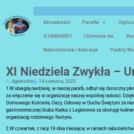
Aktualności
Parafia
Ogłos
STANDARDY
I Komunia św.
Roc
Nabożeństwa i Adoracje
Punkty Ws
XI Niedziela Zwykła – U
Agnieszka
14 czerwca, 2025
1.W ubiegłą niedzielę, w naszej parafii, odbył się doroczny
za włączenie się w organizację naszej wspólnej radości. Dz
Domowego Kościoła, Oazy, Odnowy w Duchu Świętym za nieocen
gastronomicznej Gruba Kaśka z Legionowa za obsługę kulina
organizację rodzinnego festynu.
2.W czwartek, z racji 19 dnia miesiąca, w ramach nabożeńst