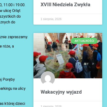
XVIII Niedziela Zwykła
, 11.00 i 19.00.
w ulicę Orląt
szystkich do
1 sierpnia, 2026
cznych do
znie zapraszamy.
AKTUALNOŚCI
e róże, a
ej Poręby
arkingu na ulicy
Wakacyjny wyjazd
s której dzieci
1 sierpnia, 2026