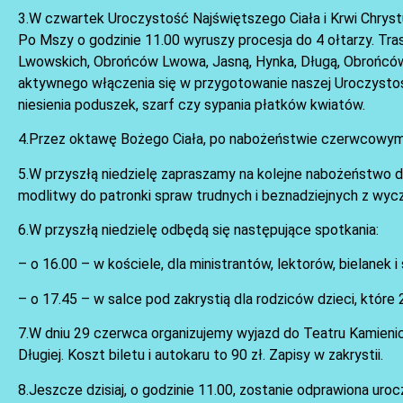
3.W czwartek Uroczystość Najświętszego Ciała i Krwi Chrystusa
Po Mszy o godzinie 11.00 wyruszy procesja do 4 ołtarzy. Tras
Lwowskich, Obrońców Lwowa, Jasną, Hynka, Długą, Obrońców
aktywnego włączenia się w przygotowanie naszej Uroczystośc
niesienia poduszek, szarf czy sypania płatków kwiatów.
4.Przez oktawę Bożego Ciała, po nabożeństwie czerwcowym,
5.W przyszłą niedzielę zapraszamy na kolejne nabożeństwo do
modlitwy do patronki spraw trudnych i beznadziejnych z wycz
6.W przyszłą niedzielę odbędą się następujące spotkania:
– o 16.00 – w kościele, dla ministrantów, lektorów, bielanek
– o 17.45 – w salce pod zakrystią dla rodziców dzieci, któ
7.W dniu 29 czerwca organizujemy wyjazd do Teatru Kamienic
Długiej. Koszt biletu i autokaru to 90 zł. Zapisy w zakrystii.
8.Jeszcze dzisiaj, o godzinie 11.00, zostanie odprawiona uro