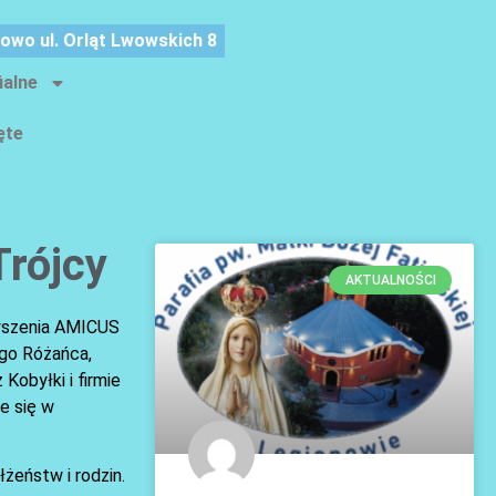
nowo ul. Orląt Lwowskich 8
ialne
ęte
Trójcy
AKTUALNOŚCI
zyszenia AMICUS
ego Różańca,
obyłki i firmie
e się w
żeństw i rodzin.