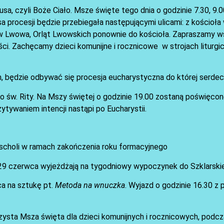
, czyli Boże Ciało. Msze święte tego dnia o godzinie 7.30, 9.00
a procesji będzie przebiegała następującymi ulicami: z kościoła 
 Lwowa, Orląt Lwowskich ponownie do kościoła. Zapraszamy w
i. Zachęcamy dzieci komunijne i rocznicowe w strojach liturgi
 będzie odbywać się procesja eucharystyczna do której serdec
 św. Rity. Na Mszy świętej o godzinie 19.00 zostaną poświęcon
ytywaniem intencji nastąpi po Eucharystii.
 i scholi w ramach zakończenia roku formacyjnego
re 29 czerwca wyjeżdżają na tygodniowy wypoczynek do Szklarski
a na sztukę pt.
Metoda na wnuczka
. Wyjazd o godzinie 16.30 z p
czysta Msza święta dla dzieci komunijnych i rocznicowych, podcza