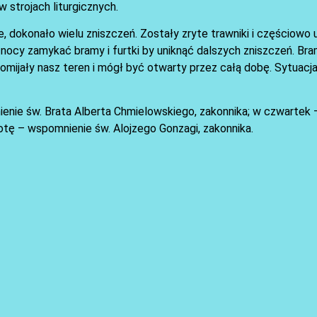
 strojach liturgicznych.
e, dokonało wielu zniszczeń. Zostały zryte trawniki i częściow
nocy zamykać bramy i furtki by uniknąć dalszych zniszczeń. Br
 omijały nasz teren i mógł być otwarty przez całą dobę. Sytuacj
nienie św. Brata Alberta Chmielowskiego, zakonnika; w czwartek
botę – wspomnienie św. Alojzego Gonzagi, zakonnika.