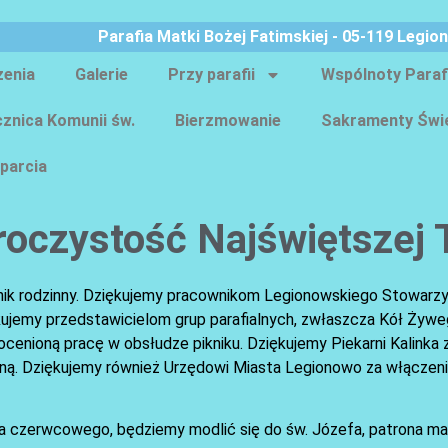
Parafia Matki Bożej Fatimskiej - 05-119 Legio
zenia
Galerie
Przy parafii
Wspólnoty Paraf
znica Komunii św.
Bierzmowanie
Sakramenty Świ
parcia
roczystość Najświętszej 
 piknik rodzinny. Dziękujemy pracownikom Legionowskiego Stowar
iękujemy przedstawicielom grup parafialnych, zwłaszcza Kół Żyw
ioną pracę w obsłudze pikniku. Dziękujemy Piekarni Kalinka z K
rną. Dziękujemy również Urzędowi Miasta Legionowo za włączeni
wa czerwcowego, będziemy modlić się do św. Józefa, patrona mał