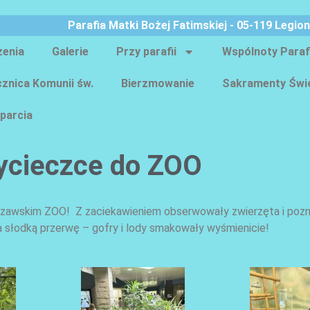
Parafia Matki Bożej Fatimskiej - 05-119 Legio
zenia
Galerie
Przy parafii
Wspólnoty Paraf
znica Komunii św.
Bierzmowanie
Sakramenty Świ
parcia
wycieczce do ZOO
arszawskim ZOO! Z zaciekawieniem obserwowały zwierzęta i poz
a słodką przerwę – gofry i lody smakowały wyśmienicie!