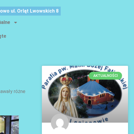
nowo ul. Orląt Lwowskich 8
ialne
ęte
AKTUALNOŚCI
nawały różne