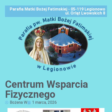
Parafia Matki Bożej Fatimskiej - 05-119 Legionowo
ul. Orląt Lwowskich 8
Centrum Wsparcia
AKTUALNOŚCI
Fizycznego
Bożena W
1 marca, 2026