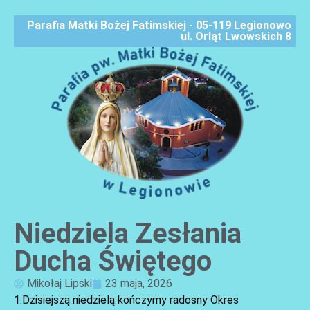
Parafia Matki Bożej Fatimskiej - 05-119 Legionowo
ul. Orląt Lwowskich 8
Niedziela Zesłania
AKTUALNOŚCI
Ducha Świętego
Mikołaj Lipski
23 maja, 2026
1.Dzisiejszą niedzielą kończymy radosny Okres