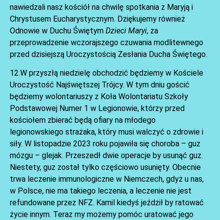
nawiedzali nasz kościół na chwilę spotkania z Maryją i
Chrystusem Eucharystycznym. Dziękujemy również
Odnowie w Duchu Świętym
Dzieci Maryi
, za
przeprowadzenie wczorajszego czuwania modlitewnego
przed dzisiejszą Uroczystością Zesłania Ducha Świętego.
12.W przyszłą niedzielę obchodzić będziemy w Kościele
Uroczystość Najświętszej Trójcy. W tym dniu gościć
będziemy wolontariuszy z Koła Wolontariatu Szkoły
Podstawowej Numer 1 w Legionowie, którzy przed
kościołem zbierać będą ofiary na młodego
legionowskiego strażaka, który musi walczyć o zdrowie i
siły. W listopadzie 2023 roku pojawiła się choroba – guz
mózgu – glejak. Przeszedł dwie operacje by usunąć guz.
Niestety, guz został tylko częściowo usunięty. Obecnie
trwa leczenie immunologiczne w Niemczech, gdyż u nas,
w Polsce, nie ma takiego leczenia, a leczenie nie jest
refundowane przez NFZ. Kamil kiedyś jeździł by ratować
życie innym. Teraz my możemy pomóc uratować jego