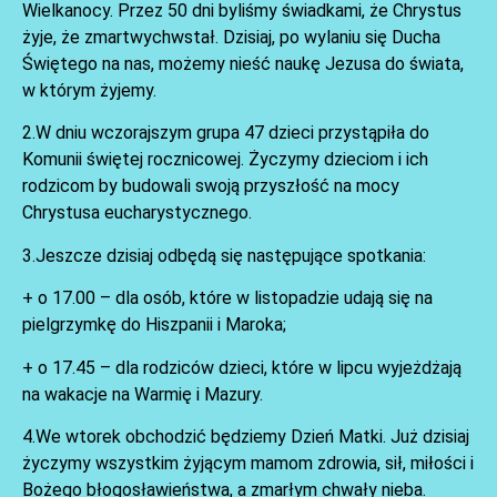
Wielkanocy. Przez 50 dni byliśmy świadkami, że Chrystus
żyje, że zmartwychwstał. Dzisiaj, po wylaniu się Ducha
Świętego na nas, możemy nieść naukę Jezusa do świata,
w którym żyjemy.
2.W dniu wczorajszym grupa 47 dzieci przystąpiła do
Komunii świętej rocznicowej. Życzymy dzieciom i ich
AKTUALNOŚCI
rodzicom by budowali swoją przyszłość na mocy
Chrystusa eucharystycznego.
3.Jeszcze dzisiaj odbędą się następujące spotkania:
+ o 17.00 – dla osób, które w listopadzie udają się na
pielgrzymkę do Hiszpanii i Maroka;
+ o 17.45 – dla rodziców dzieci, które w lipcu wyjeżdżają
na wakacje na Warmię i Mazury.
4.We wtorek obchodzić będziemy Dzień Matki. Już dzisiaj
życzymy wszystkim żyjącym mamom zdrowia, sił, miłości i
AKTUALNOŚCI
Bożego błogosławieństwa, a zmarłym chwały nieba.