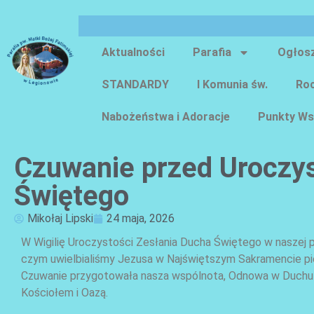
Aktualności
Parafia
Ogłos
STANDARDY
I Komunia św.
Roc
Nabożeństwa i Adoracje
Punkty Ws
Czuwanie przed Uroczys
Świętego
Mikołaj Lipski
24 maja, 2026
W Wigilię Uroczystości Zesłania Ducha Świętego w
naszej p
czym uwielbialiśmy Jezusa w Najświętszym Sakramencie pie
Czuwanie przygotowała nasza wspólnota, Odnowa w Duchu 
Kościołem i Oazą.