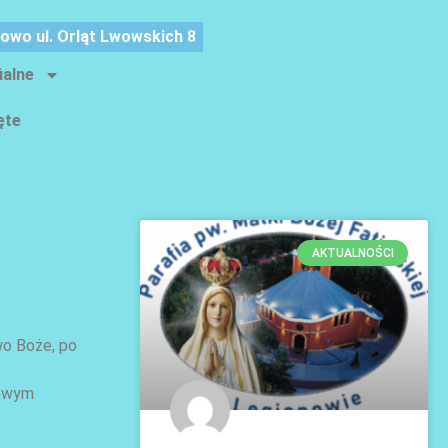
nowo ul. Orląt Lwowskich 8
ialne
ęte
AKTUALNOŚCI
wo Boże, po
owym