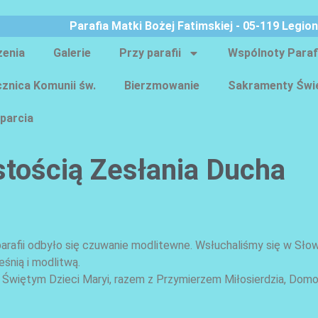
Parafia Matki Bożej Fatimskiej - 05-119 Legio
zenia
Galerie
Przy parafii
Wspólnoty Paraf
znica Komunii św.
Bierzmowanie
Sakramenty Świ
parcia
tością Zesłania Ducha
arafii
odbyło się czuwanie modlitewne. Wsłuchaliśmy się w Sło
śnią i modlitwą.
Świętym Dzieci Maryi, razem z
Przymierzem Miłosierdzia
, Dom