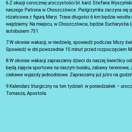
6.Z okazji corocznej uroczystości bł. kard. Stefana Wyszyńs
naszego Patrona w Choszczówce. Pielgrzymka zaczyna się prz
różańcowa z figurą Maryi. Trasa długości 6 km będzie wiodła
wejdziemy. Na miejscu, w Choszczówce, będzie Eucharystia 
autobusem 731.
7.W okresie wakacji, w niedzielę, spowiedź podczas Mszy św
Spowiedź w dni powszednie 15 minut przed rozpoczęciem Ms
8.W okresie wakacji zapraszamy dzieci do naszej świetlicy od
będą zajęcia sportowe na naszym boisku, zabawy terenowe, zaj
ciekawe wyjazdy jednodniowe. Zapraszamy już jutro na godzin
9.Kalendarz liturgiczny na ten tydzień: w poniedziałek – ur
Tomasza, Apostoła.