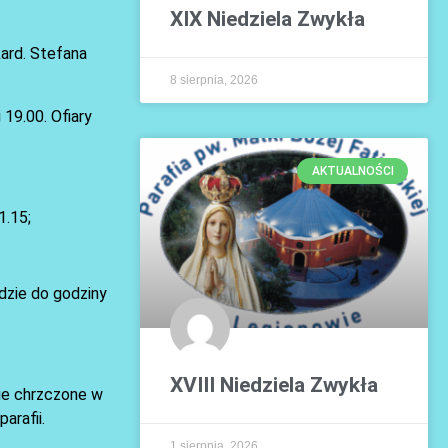
XIX Niedziela Zwykła
ard. Stefana
8 sierpnia, 2026
19.00. Ofiary
AKTUALNOŚCI
1.15;
dzie do godziny
XVIII Niedziela Zwykła
zie chrzczone w
arafii.
1 sierpnia, 2026