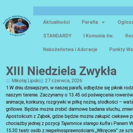
Aktualności
Parafia
Ogłos
STANDARDY
I Komunia św.
Roc
Nabożeństwa i Adoracje
Punkty Ws
XIII Niedziela Zwykła
Mikołaj Lipski
27 czerwca, 2026
1.W dniu dzisiejszym, w naszej parafii, odbędzie się piknik r
naszym terenie. Zaczynamy o 13.45 od poświęcenia rowerów i
animacje, konkursy, rozgrywki w piłkę nożną, słodkości – wata
grillowe. Będzie można zrobić darmowe badania słuchu, zmie
Apostolicum z Ząbek, gdzie będzie można zakupić ciekawe poz
chociażby jednej z pozycji
Tajemnice starego kufra
i Panem Wa
15.30 teatr osób z niepełnosprawnościami „Wkręceni” ze sz