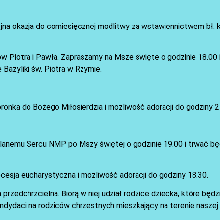
jna okazja do comiesięcznej modlitwy za wstawiennictwem bł. k
Piotra i Pawła. Zapraszamy na Msze święte o godzinie 18.00 i 
Bazyliki św. Piotra w Rzymie.
oronka do Bożego Miłosierdzia i możliwość adoracji do godziny 2
anemu Sercu NMP po Mszy świętej o godzinie 19.00 i trwać bę
rocesja eucharystyczna i możliwość adoracji do godziny 18.30.
 przedchrzcielna. Biorą w niej udział rodzice dziecka, które będ
kandydaci na rodziców chrzestnych mieszkający na terenie naszej p