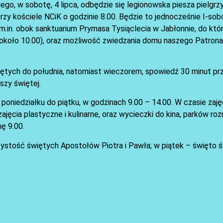
kiego, w sobotę, 4 lipca, odbędzie się legionowska piesza pielg
y kościele NCiK o godzinie 8.00. Będzie to jednocześnie I-sob
 m.in. obok sanktuarium Prymasa Tysiąclecia w Jabłonnie, do kt
(około 10.00), oraz możliwość zwiedzania domu naszego Patron
iętych do południa, natomiast wieczorem, spowiedź 30 minut prz
zy świętej.
 poniedziałku do piątku, w godzinach 9.00 – 14.00. W czasie zaj
ęcia plastyczne i kulinarne, oraz wycieczki do kina, parków rozr
ę 9.00.
oczystość świętych Apostołów Piotra i Pawła; w piątek – święto 