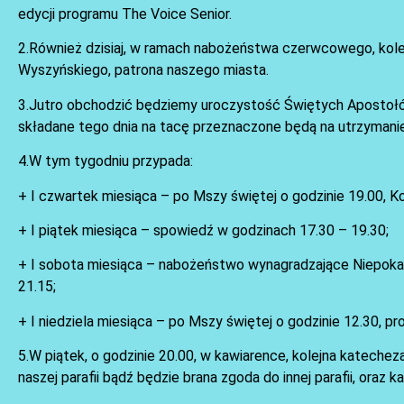
edycji programu The Voice Senior.
2.Również dzisiaj, w ramach nabożeństwa czerwcowego, kole
Wyszyńskiego, patrona naszego miasta.
3.Jutro obchodzić będziemy uroczystość Świętych Apostołów 
składane tego dnia na tacę przeznaczone będą na utrzymanie 
4.W tym tygodniu przypada:
+ I czwartek miesiąca – po Mszy świętej o godzinie 19.00, K
+ I piątek miesiąca – spowiedź w godzinach 17.30 – 19.30;
+ I sobota miesiąca – nabożeństwo wynagradzające Niepokal
21.15;
+ I niedziela miesiąca – po Mszy świętej o godzinie 12.30, p
5.W piątek, o godzinie 20.00, w kawiarence, kolejna katecheza
naszej parafii bądź będzie brana zgoda do innej parafii, oraz 