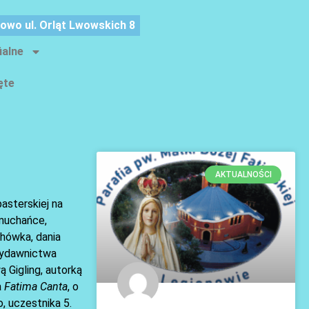
nowo ul. Orląt Lwowskich 8
ialne
ęte
AKTUALNOŚCI
asterskiej na
dmuchańce,
chówka, dania
 Wydawnictwa
 Gigling, autorką
a
Fatima Canta
, o
, uczestnika 5.