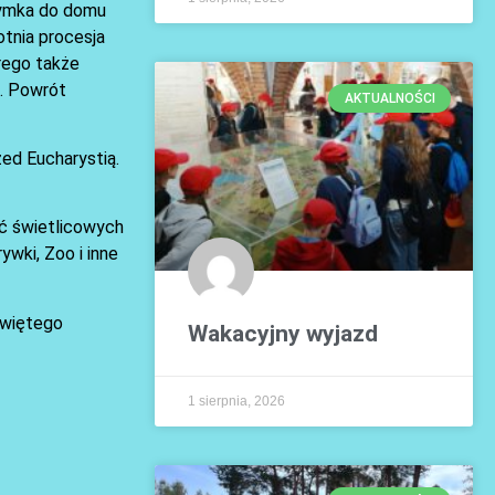
rzymka do domu
otnia procesja
órego także
a. Powrót
AKTUALNOŚCI
ed Eucharystią.
ęć świetlicowych
ywki, Zoo i inne
świętego
Wakacyjny wyjazd
1 sierpnia, 2026