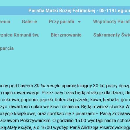
Parafia Matki Bożej Fatimskiej - 05-119 Legio
zenia
Galerie
Przy parafii
Wspólnoty Paraf
znica Komunii św.
Bierzmowanie
Sakramenty Świ
parcia
odzinny pod hasłem
30 lat minęło
upamiętniający 30 lat pracy duszp
 rajdu rowerowego. Przez cały czas będą atrakcje dla dzieci, 
 cukrowa, popcorn, pączki, bułeczki pizzerki, kawa, herbata, gro
rzyć zawartość cukru we krwi i ciśnienia. Będą również stoiska
ycje książkowe, oraz spotkać się z pisarzami – Panią Zdzisławą
cławem Pokrzywnickim. O godzinie 15.00 wystąpi nasza schol
tuką
Mały Książę
, a o 16.00 występ Pana Andrzeja Pisarzewskiego