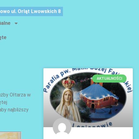
nowo ul. Orląt Lwowskich 8
ialne
ęte
AKTUALNOŚCI
użby Ołtarza w
ętej
by najbliższy