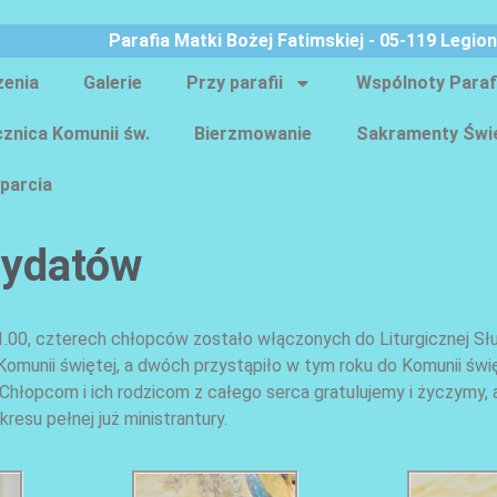
Parafia Matki Bożej Fatimskiej - 05-119 Legio
zenia
Galerie
Przy parafii
Wspólnoty Paraf
znica Komunii św.
Bierzmowanie
Sakramenty Świ
parcia
dydatów
11.00, czterech chłopców zostało włączonych do Liturgicznej Sł
 Komunii świętej, a dwóch przystąpiło w tym roku do Komunii świ
Chłopcom i ich rodzicom z całego serca gratulujemy i życzymy, a
esu pełnej już ministrantury.