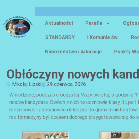
Aktualności
Parafia
Ogłos
STANDARDY
I Komunia św.
Roc
Nabożeństwa i Adoracje
Punkty Ws
Obłóczyny nowych kan
Mikołaj Lipski
29 czerwca, 2026
W niedzielę, podczas uroczystej Mszy świętej, o godzinie 
randze kandydata. Dwóch z nich to uczniowie klasy III, po I
rocznicowej i postanowiło dołączyć do grona ministrantów. 
rok formacyjny był czasem dobrego przygotowania się do okr