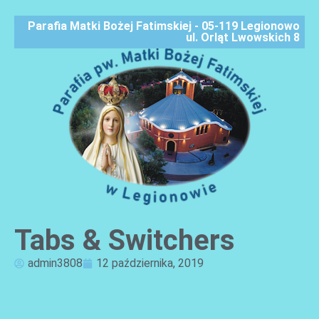
Parafia Matki Bożej Fatimskiej - 05-119 Legionowo
ul. Orląt Lwowskich 8
Tabs & Switchers
AKTUALNOŚCI
admin3808
12 października, 2019