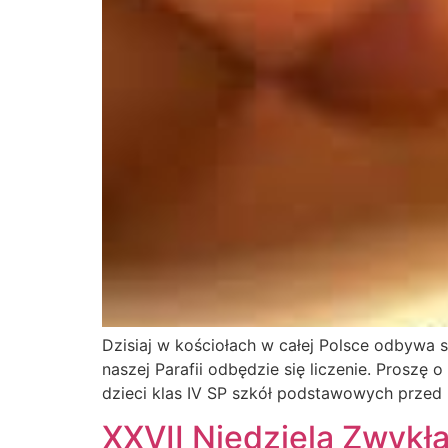
Dzisiaj w kościołach w całej Polsce odbywa s
naszej Parafii odbędzie się liczenie. Proszę
dzieci klas IV SP szkół podstawowych przed r
XXVII Niedziela Zwykła