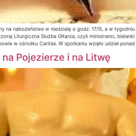
y na nabożeństwa w niedzielę o godz. 17.15, a w tygodniu 
zoraj Liturgiczna Służba Ołtarza, czyli ministranci, bielank
opowie w ośrodku Caritas. W spotkaniu wzięło udział ponad
 na Pojezierze i na Litwę