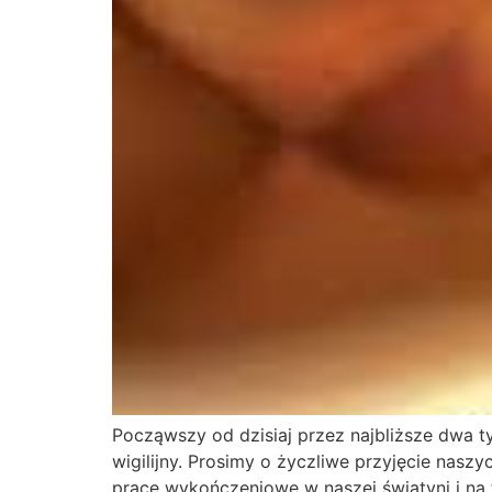
Począwszy od dzisiaj przez najbliższe dwa t
wigilijny. Prosimy o życzliwe przyjęcie nas
prace wykończeniowe w naszej świątyni i na t