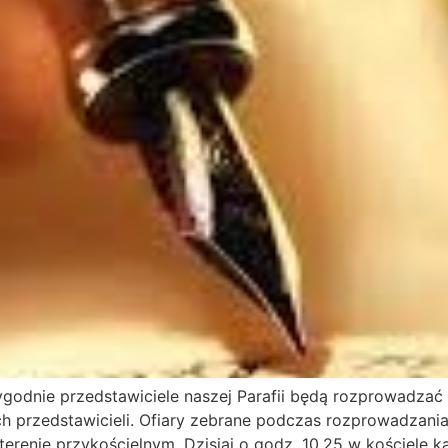
ygodnie przedstawiciele naszej Parafii będą rozprowadzać 
zych przedstawicieli. Ofiary zebrane podczas rozprowadzan
erenie przykościelnym. Dzisiaj o godz. 10.25 w kościele ka