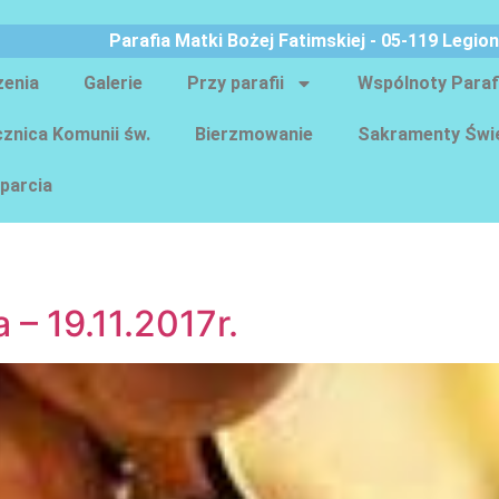
Parafia Matki Bożej Fatimskiej - 05-119 Legio
zenia
Galerie
Przy parafii
Wspólnoty Paraf
znica Komunii św.
Bierzmowanie
Sakramenty Świ
parcia
 – 19.11.2017r.