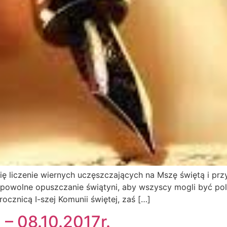
ię liczenie wiernych uczęszczających na Mszę świętą i prz
 o powolne opuszczanie świątyni, aby wszyscy mogli być poli
ocznicą I-szej Komunii świętej, zaś […]
 – 08.10.2017r.