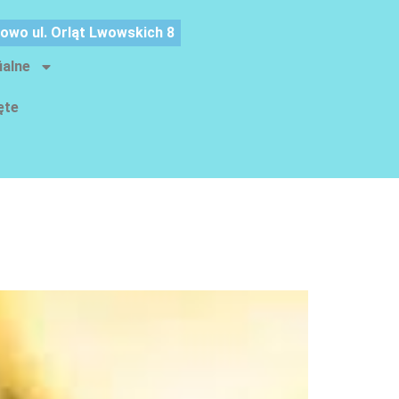
nowo ul. Orląt Lwowskich 8
ialne
ęte