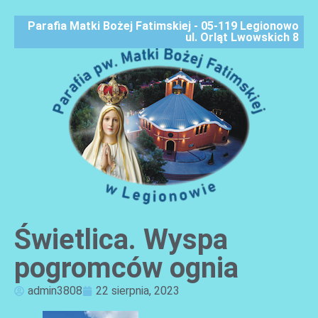
Parafia Matki Bożej Fatimskiej - 05-119 Legionowo
ul. Orląt Lwowskich 8
Świetlica. Wyspa
AKTUALNOŚCI
pogromców ognia
admin3808
22 sierpnia, 2023